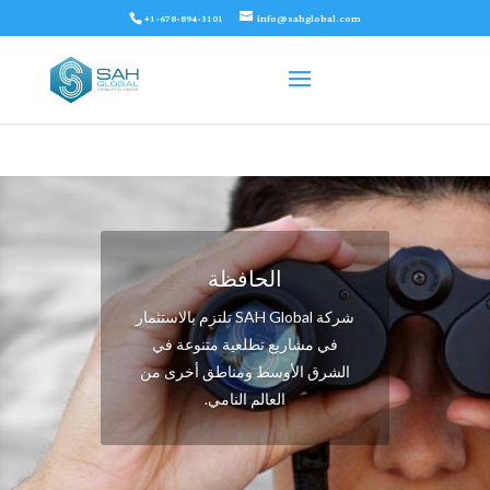
+1-678-894-3101
info@sahglobal.com
الحافظة
شركة SAH Global تلتزم بالاستثمار
في مشاريع تطلعية متنوعة في
الشرق الأوسط ومناطق أخرى من
العالم النامي.