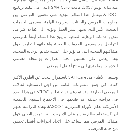
منذ بداية يوليو 2017، قامت SAH Care بالبدء فى تنفيذ برنامج
VTOC. ويعمل هذا النظام الجديد على تحسين التواصل بين
معلومات المريض والبيانات السريرية الهامة لمقدمي الخدمات
الصحية الأمر الذى يسهل سير العمل ويؤدى الى كفاءة أكبر فى
تقديم خدمات الرعاية الصحية. و يتيح هذا النظام أيضاً للمرضى
التواصل مع مقدمى الخدمات الصحية وإعطائهم التقارير حول
مشاكلهم الصحية التى قد تؤثر على عملية تقديم الرعاية الصحية.
وهذا يعمل على تحسين اتخاذ القرارات بواسطة مقدمى
الخدمات مما يؤدى الى نتائج أفضل للمرضى.
ويسعى الأطباء فى SAH Care باستمرار البحث عن الطرق الأكثر
كفاءة فى جمع المعلومات الهامة من اجل الاستجابة لحالات
المرضى الطارئة. وقد تم دعم فوائد نظام VTOC فى هذا الصدد
فى دراسة حديثة¹ تم تقديمها فى الاجتماع السنوى للجمعية
الأمريكية لعلم الأورام السريرية ( ASCO). وهذه الدراسة تظهر
ان “استخدام نظام تقارير على الانترنت ينبه الفريق الطبى حول
مشاكل المريض مما يساعد على اتخاذ اجراءات أفضل تحسن
من حالة المرضى.