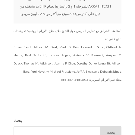
ARRA HITECH للمرحلة 1 و 2 بإعتبارها نظام EHR تم تشغيله من
قبل على أكثر من 600 موقع مع أكثر من 2.5 مليون مريض.
¹ متابعة الأعراض مع تقارير المريض حول النتائج خلال علاج الأورام الروتينى: تجربة ذات
نتائج عشوائية
Ethan Basch, Allison M. Deal, Mark G. Kris, Howard I. Scher, Clifford A.
Hudis, Paul Sabbatini, Lauren Rogak, Antonia V. Bennett, Amylou C.
Dueck, Thomas M. Atkinson, Joanne F. Chou, Dorothy Dulko, Laura Sit, Allison
Barz, Paul Novotny, Michael Fruscione, Jeff A. Sloan, and Deborah Schrag
مجلة علم الاورام السريرية 2016 34:6، 557-565
بحث