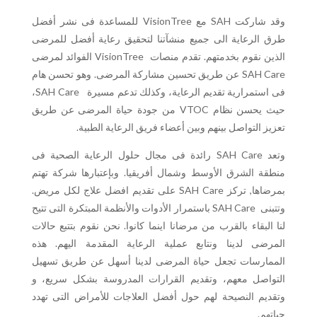
وقد شاركت SAH مع VisionTree للمساعدة فى نشر أفضل
طرق الرعاية الى جميع منشآتنا لتحقيق رعاية أفضل للمرضى
الذين نقوم بخدمتهم. تقدم منصات VisionTree الفوائد لمرضى
SAH Care عن طريق تحسين مشاركة المرضى. وهو تحسن هام
فى استمرارية تقديم الرعاية، وكذلك تدعم مسيرة SAH Care،
حيث يحسن نظام VTOC من جودة حياة المرضى عن طريق
تعزيز التواصل بينهم وبين أعضاء فريق الرعاية الطبية.
وتعد SAH Care رائدة فى مجال حلول الرعاية الصحية فى
منطقة الشرق الأوسط وشمال أفريقيا. وبإعتبارها شركة تهتم
بمرضاها, تركز SAH Care على تقديم افضل علاج لكل مريض.
وتتبنى SAH Care باستمرار الأدوات والأنظمة المبتكرة التى تتيح
لنا البقاء بالقرب من مرضانا اينما كانوا. نحن نقوم بتتبع حالات
المرضى لدينا ونتابع عملية الرعاية المقدمة اليهم. هذه
الممارسات تجعل حياة المرضى لدينا أسهل عن طريق تسهيل
التواصل معهم، وتقديم القرارات المدروسة بشكل سريع، و
وتقديم النصيحة لهم حول أفضل العلاجات للأمراض التى تهدد
حياتهم.