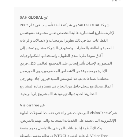
عن
SAH GLOBAL
شركة SAH GLOBAL هي شركة قابضة تأسست في عام 2005
لإدارة مشاريع استثمارية عالية التخصص ضمن مجموعة متنوعة من
القطاعات، بما في ذلك تطوير البرمجيات والاتصالات والرعاية
الصحية والطاقة والعقارات. وتستهدف الشركة مشاريع تستند إلى
آفاق نموها على المدى الطويل، واستخدامها للتكنولوجيات
المتطورة، لإحداث تأثير إيجابي على المجتمع العالمي ككل. فريق
الإدارة هو مجموعة من الأشخاص المخضرمين ذوي الخبره من
مختلف الصناعات بقيادة المؤسس السيد فيروز أجاد، وهو رجل
أعمال محنك مع سجل حافل من النجاح في تنفيذ وقيادة المشاريع
التجارية الجديدة والذي يقود هذا المشروع إلى الربحية.
عن VisionTree
شركة VisionTree للبرمجيات. هى رائد فى خدمات السجلات الطبية
الإلكترونية التى تعتمد على الخدمات السحابية والتى تهتم بالمريض,
وكذلك أنظمة إدارة بيانات المرضى والتواصل معهم. منصة
VisionTree للرعاية القصوى (VTOC) هو نظام معتمد بواسطة