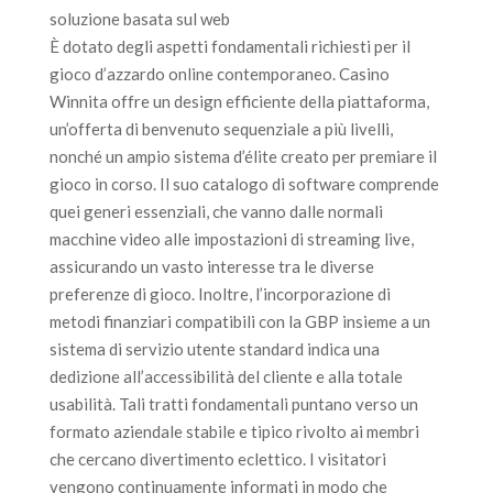
soluzione basata sul web
È dotato degli aspetti fondamentali richiesti per il
gioco d’azzardo online contemporaneo. Casino
Winnita offre un design efficiente della piattaforma,
un’offerta di benvenuto sequenziale a più livelli,
nonché un ampio sistema d’élite creato per premiare il
gioco in corso. Il suo catalogo di software comprende
quei generi essenziali, che vanno dalle normali
macchine video alle impostazioni di streaming live,
assicurando un vasto interesse tra le diverse
preferenze di gioco. Inoltre, l’incorporazione di
metodi finanziari compatibili con la GBP insieme a un
sistema di servizio utente standard indica una
dedizione all’accessibilità del cliente e alla totale
usabilità. Tali tratti fondamentali puntano verso un
formato aziendale stabile e tipico rivolto ai membri
che cercano divertimento eclettico. I visitatori
vengono continuamente informati in modo che