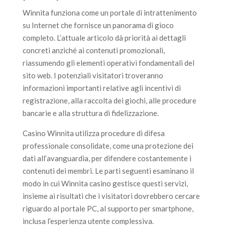
Winnita funziona come un portale di intrattenimento
su Internet che fornisce un panorama di gioco
completo. L’attuale articolo dà priorità ai dettagli
concreti anziché ai contenuti promozionali,
riassumendo gli elementi operativi fondamentali del
sito web. I potenziali visitatori troveranno
informazioni importanti relative agli incentivi di
registrazione, alla raccolta dei giochi, alle procedure
bancarie e alla struttura di fidelizzazione.
Casino Winnita utilizza procedure di difesa
professionale consolidate, come una protezione dei
dati all’avanguardia, per difendere costantemente i
contenuti dei membri. Le parti seguenti esaminano il
modo in cui Winnita casino gestisce questi servizi,
insieme ai risultati che i visitatori dovrebbero cercare
riguardo al portale PC, al supporto per smartphone,
inclusa l’esperienza utente complessiva.