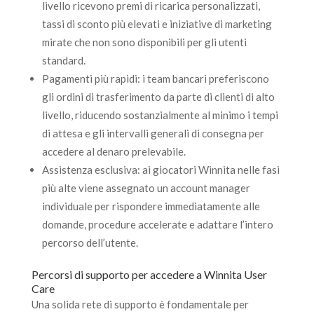
livello ricevono premi di ricarica personalizzati,
tassi di sconto più elevati e iniziative di marketing
mirate che non sono disponibili per gli utenti
standard.
Pagamenti più rapidi: i team bancari preferiscono
gli ordini di trasferimento da parte di clienti di alto
livello, riducendo sostanzialmente al minimo i tempi
di attesa e gli intervalli generali di consegna per
accedere al denaro prelevabile.
Assistenza esclusiva: ai giocatori Winnita nelle fasi
più alte viene assegnato un account manager
individuale per rispondere immediatamente alle
domande, procedure accelerate e adattare l’intero
percorso dell’utente.
Percorsi di supporto per accedere a Winnita User
Care
Una solida rete di supporto è fondamentale per