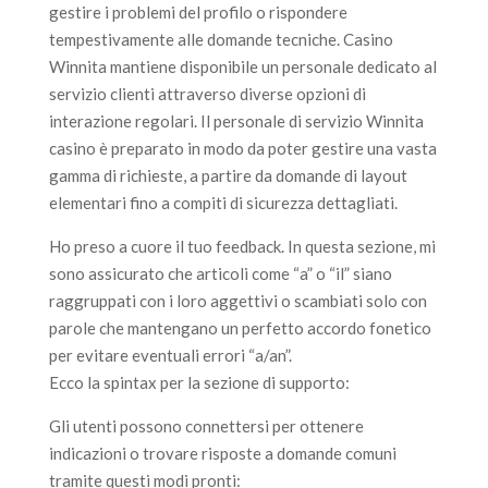
gestire i problemi del profilo o rispondere
tempestivamente alle domande tecniche. Casino
Winnita mantiene disponibile un personale dedicato al
servizio clienti attraverso diverse opzioni di
interazione regolari. Il personale di servizio Winnita
casino è preparato in modo da poter gestire una vasta
gamma di richieste, a partire da domande di layout
elementari fino a compiti di sicurezza dettagliati.
Ho preso a cuore il tuo feedback. In questa sezione, mi
sono assicurato che articoli come “a” o “il” siano
raggruppati con i loro aggettivi o scambiati solo con
parole che mantengano un perfetto accordo fonetico
per evitare eventuali errori “a/an”.
Ecco la spintax per la sezione di supporto:
Gli utenti possono connettersi per ottenere
indicazioni o trovare risposte a domande comuni
tramite questi modi pronti: