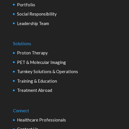
Portfolio
Social Responsibility
Leadership Team
Solutions
Proton Therapy
PET & Molecular Imaging
Turnkey Solutions & Operations
Training & Education
Treatment Abroad
Connect
Healthcare Professionals