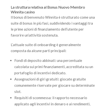
La struttura relativa al Bonus Nuovo Membro
Winnita casino
Il bonus di benvenuto Winnita è strutturato come una
suite di bonus in più fasi, suddividendo i vantaggi tra
le prime azioni di finanziamento dell’utente per
favorire un’attività sostenuta.
L’attuale suite di onboarding è generalmente
composta da alcune parti principali:
Fondi di deposito abbinati: una percentuale
calcolata sui primi finanziamenti, accreditata su un
portafoglio di incentivi dedicato.
Assegnazioni di giri gratuiti: giocate gratuite
comunemente riservate per giocare su determinate
slot.
Requisiti di scommessa: il rapporto necessario
applicato agli incentivi in denaro e ai rendimenti,