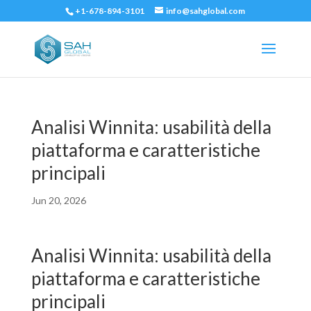
+1-678-894-3101
info@sahglobal.com
Analisi Winnita: usabilità della
piattaforma e caratteristiche
principali
Jun 20, 2026
Analisi Winnita: usabilità della
piattaforma e caratteristiche
principali