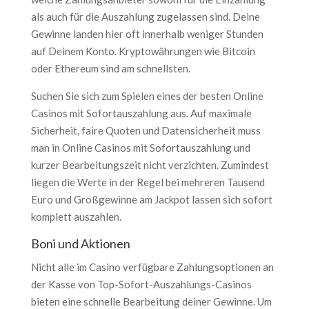
als auch für die Auszahlung zugelassen sind. Deine
Gewinne landen hier oft innerhalb weniger Stunden
auf Deinem Konto. Kryptowährungen wie Bitcoin
oder Ethereum sind am schnellsten.
Suchen Sie sich zum Spielen eines der besten Online
Casinos mit Sofortauszahlung aus. Auf maximale
Sicherheit, faire Quoten und Datensicherheit muss
man in Online Casinos mit Sofortauszahlung und
kurzer Bearbeitungszeit nicht verzichten. Zumindest
liegen die Werte in der Regel bei mehreren Tausend
Euro und Großgewinne am Jackpot lassen sich sofort
komplett auszahlen.
Boni und Aktionen
Nicht alle im Casino verfügbare Zahlungsoptionen an
der Kasse von Top-Sofort-Auszahlungs-Casinos
bieten eine schnelle Bearbeitung deiner Gewinne. Um