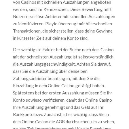
von Casinos mit schnellen Auszahlungen angeboten
werden, sind ihr Kennzeichen. Diese Bewertung hilft
Nutzern, seriöse Anbieter mit schnellen Auszahlungen
zu identifizieren. Playio überzeugt mit blitzschnellen
Transaktionen, die sicherstellen, dass deine Gewinne
in kürzester Zeit auf deinem Konto sind.
Der wichtigste Faktor bei der Suche nach dem Casino
mit der schnellsten Auszahlung ist selbstverständlich
die Auszahlungsgeschwindigkeit. Achten Sie darauf,
dass Sie die Auszahlung über denselben
Zahlungsanbieter beantragen, mit dem Sie die
Einzahlung in dem Online Casino getätigt haben.
Spätestens bei der ersten Auszahlung müssen Sie Ihr
Konto sowieso verifizieren, damit das Online Casino
Ihre Auszahlung genehmigt und das Geld auf Ihr
Bankkonto bzw. Zunächst ist es wichtig, dass Sie in
dem Online Casino die AGB durchsuchen, um zu sehen,
welche Zahlungsanbieter sowohl für die Einzahlung