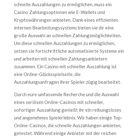
schnelle Auszahlungen zu ermöglichen, muss ein
Casino Zahlungsoptionen wie E-Wallets und
Kryptowährungen anbieten. Dank eines effizienten
internen Bearbeitungssystems bieten sie dir eine
große Auswahl an schnellen Zahlungsmöglichkeiten.
Um diese schnellen Auszahlungen zu ermöglichen,
setzen sie fortschrittliche automatisierte Systeme ein
und arbeiten mit schnellen Zahlungsanbietern
zusammen. Ein Casino mit schneller Auszahlung ist
eine Online-Glücksspielseite, die
Auszahlungsanfragen ihrer Spieler zügig bearbeitet.
Durch eure umfassende Recherche und die Auswahl
eines seriösen Online-Casinos mit schneller,
sofortiger Auszahlung genießt ihr ein reibungsloses
und angenehmes Spielerlebnis. Wir haben einige Top-
Online-Casinos, die schnelle Auszahlungen anbieten,
getestet. Während einige Anbieter mit der reichen