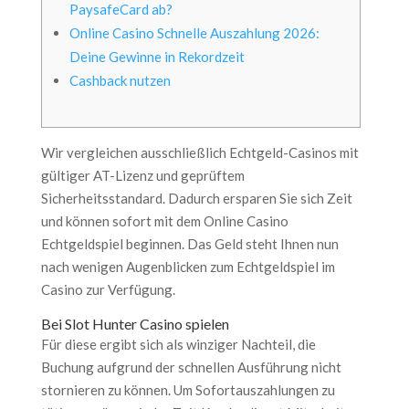
PaysafeCard ab?
Online Casino Schnelle Auszahlung 2026:
Deine Gewinne in Rekordzeit
Cashback nutzen
Wir vergleichen ausschließlich Echtgeld-Casinos mit
gültiger AT-Lizenz und geprüftem
Sicherheitsstandard. Dadurch ersparen Sie sich Zeit
und können sofort mit dem Online Casino
Echtgeldspiel beginnen. Das Geld steht Ihnen nun
nach wenigen Augenblicken zum Echtgeldspiel im
Casino zur Verfügung.
Bei Slot Hunter Casino spielen
Für diese ergibt sich als winziger Nachteil, die
Buchung aufgrund der schnellen Ausführung nicht
stornieren zu können. Um Sofortauszahlungen zu