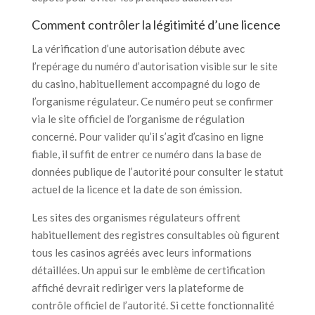
Comment contrôler la légitimité d’une licence
La vérification d’une autorisation débute avec
l’repérage du numéro d’autorisation visible sur le site
du casino, habituellement accompagné du logo de
l’organisme régulateur. Ce numéro peut se confirmer
via le site officiel de l’organisme de régulation
concerné. Pour valider qu’il s’agit d’casino en ligne
fiable, il suffit de entrer ce numéro dans la base de
données publique de l’autorité pour consulter le statut
actuel de la licence et la date de son émission.
Les sites des organismes régulateurs offrent
habituellement des registres consultables où figurent
tous les casinos agréés avec leurs informations
détaillées. Un appui sur le emblème de certification
affiché devrait rediriger vers la plateforme de
contrôle officiel de l’autorité. Si cette fonctionnalité