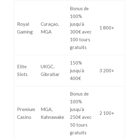
Bonus de
100%
Royal
Curaçao,
jusqu’à
1 800+
Gaming
MGA
300€ avec
100 tours
gratuits
150%
Elite
UKGC,
jusqu’à
3 200+
Slots
Gibraltar
400€
Bonus de
100%
Premium
MGA,
jusqu’à
2 100+
Casino
Kahnawake
250€ avec
50 tours
gratuits