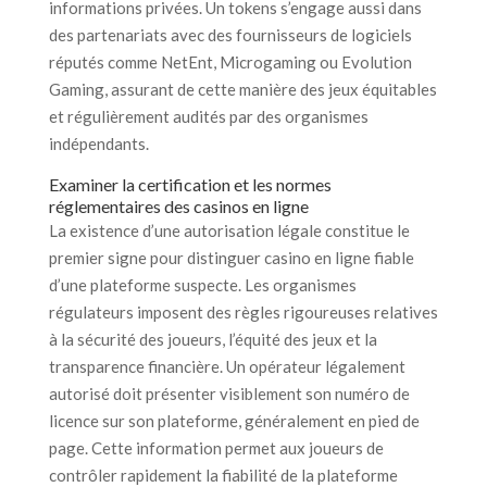
informations privées. Un tokens s’engage aussi dans
des partenariats avec des fournisseurs de logiciels
réputés comme NetEnt, Microgaming ou Evolution
Gaming, assurant de cette manière des jeux équitables
et régulièrement audités par des organismes
indépendants.
Examiner la certification et les normes
réglementaires des casinos en ligne
La existence d’une autorisation légale constitue le
premier signe pour distinguer casino en ligne fiable
d’une plateforme suspecte. Les organismes
régulateurs imposent des règles rigoureuses relatives
à la sécurité des joueurs, l’équité des jeux et la
transparence financière. Un opérateur légalement
autorisé doit présenter visiblement son numéro de
licence sur son plateforme, généralement en pied de
page. Cette information permet aux joueurs de
contrôler rapidement la fiabilité de la plateforme