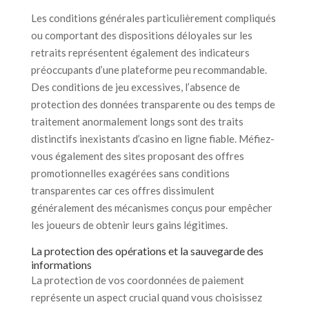
Les conditions générales particulièrement compliqués
ou comportant des dispositions déloyales sur les
retraits représentent également des indicateurs
préoccupants d’une plateforme peu recommandable.
Des conditions de jeu excessives, l’absence de
protection des données transparente ou des temps de
traitement anormalement longs sont des traits
distinctifs inexistants d’casino en ligne fiable. Méfiez-
vous également des sites proposant des offres
promotionnelles exagérées sans conditions
transparentes car ces offres dissimulent
généralement des mécanismes conçus pour empêcher
les joueurs de obtenir leurs gains légitimes.
La protection des opérations et la sauvegarde des
informations
La protection de vos coordonnées de paiement
représente un aspect crucial quand vous choisissez