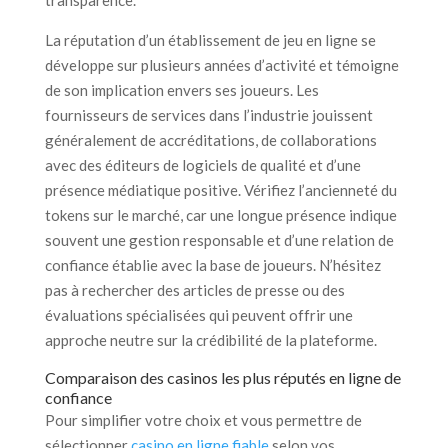
transparence.
La réputation d’un établissement de jeu en ligne se
développe sur plusieurs années d’activité et témoigne
de son implication envers ses joueurs. Les
fournisseurs de services dans l’industrie jouissent
généralement de accréditations, de collaborations
avec des éditeurs de logiciels de qualité et d’une
présence médiatique positive. Vérifiez l’ancienneté du
tokens sur le marché, car une longue présence indique
souvent une gestion responsable et d’une relation de
confiance établie avec la base de joueurs. N’hésitez
pas à rechercher des articles de presse ou des
évaluations spécialisées qui peuvent offrir une
approche neutre sur la crédibilité de la plateforme.
Comparaison des casinos les plus réputés en ligne de
confiance
Pour simplifier votre choix et vous permettre de
sélectionner
casino en ligne fiable
selon vos