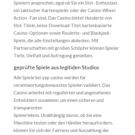
Spielern ansprechen, egal ob Sie ein Slot -Enthusiast,
ein taktischer Kartenspieler oder der Casino Wheel
Action -Fan sind. Das Casino bietet Hunderte von
Slot-Titeln, keine Download-Titel, kartenbasierte
Casino-Optionen sowie Roulette- und Blackjack-
Spiele, die alle Einstellungen abdecken. Mit
Partnerschaften mit großen Schöpfer können Spieler
Tiefe, Vielfalt und Aufregung genießen.
geprüfte Spiele aus legitiden Studios
Alle Spiele bei yep casino werden für
verantwortungsbewusstes Spielen validiert. Das
Casino arbeitet mit regulierten und angesehenen
Entwicklern zusammen, um einen sicheren und
transparenten
Spielerlebnis. Unabhängig davon, ob Sie eine
Maschine testen oder den Händler herausfordern,
können Sie sich der Fairness und Auszahlung der