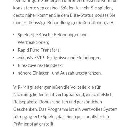
Der häufigste Spielerplan bietet verbesserte Boni für
konsistente yep casino -Spieler. Je mehr Sie spielen,
desto näher kommen Sie dem Elite-Status, sodass Sie
eine erstklassige Behandlung genießen können, z. B.:
Spielerspezifische Belohnungen und
Werbeaktionen;
Rapid Fund Transfers;
exklusive VIP -Ereignisse und Einladungen;
Eins-zu-eins-Helpdesk;
höhere Einlagen- und Auszahlungsgrenzen.
VIP-Mitglieder genießen die Vorteile, die für
Nichtmitglieder nicht verfügbar sind, einschließlich
Reisepakete, Bonusrenditen und persönlichen
Geschenken. Das Programm ist ein wertvolles System
für engagierte Spieler, das einen personalisierten
Prämienpfad erstellt.