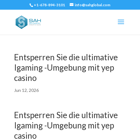
+1-678-894-3101
info@sahglobal.com
Entsperren Sie die ultimative
Igaming -Umgebung mit yep
casino
Jun 12, 2026
Entsperren Sie die ultimative
Igaming -Umgebung mit yep
casino