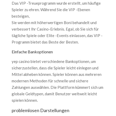
Das VIP -Treueprogramm wurde erstellt, um häufige
Spieler zu ehren. Während Sie die VIP -Ebenen
besteigen,
Sie werden mit höherwertigen Boni behandelt und
verbessert Ihr Casino-Erlebnis. Egal, ob Sie sich für
tägliche Spiele oder Elite -Events einlassen, das VIP -
Programm bietet das Beste der Besten.
Einfache Bankoptionen
yep casino bietet verschiedene Bankoptionen, um
sicherzustellen, dass die Spieler leicht einlegen und
Mittel abheben können. Spieler können aus mehreren
modernen Methoden für schnelle und sichere
Zahlungen auswählen. Die Plattform kümmert sich um
globale Geldtypen, damit Benutzer weltweit leicht
spielen können.
problemlosen Darstellungen