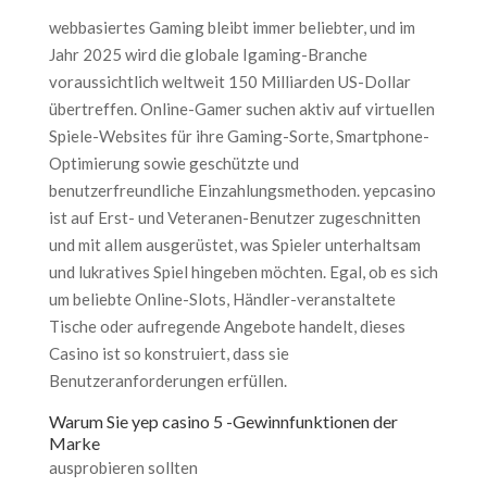
webbasiertes Gaming bleibt immer beliebter, und im
Jahr 2025 wird die globale Igaming-Branche
voraussichtlich weltweit 150 Milliarden US-Dollar
übertreffen. Online-Gamer suchen aktiv auf virtuellen
Spiele-Websites für ihre Gaming-Sorte, Smartphone-
Optimierung sowie geschützte und
benutzerfreundliche Einzahlungsmethoden. yepcasino
ist auf Erst- und Veteranen-Benutzer zugeschnitten
und mit allem ausgerüstet, was Spieler unterhaltsam
und lukratives Spiel hingeben möchten. Egal, ob es sich
um beliebte Online-Slots, Händler-veranstaltete
Tische oder aufregende Angebote handelt, dieses
Casino ist so konstruiert, dass sie
Benutzeranforderungen erfüllen.
Warum Sie yep casino 5 -Gewinnfunktionen der
Marke
ausprobieren sollten