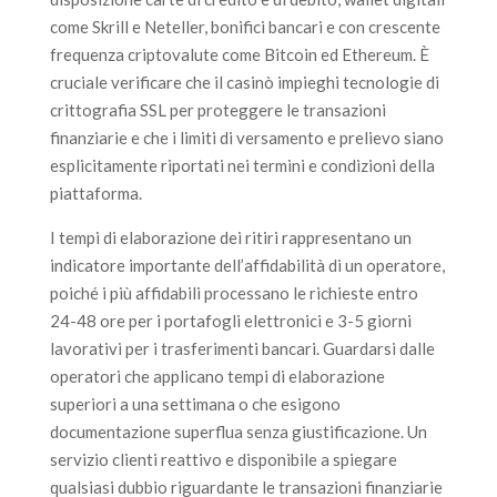
come Skrill e Neteller, bonifici bancari e con crescente
frequenza criptovalute come Bitcoin ed Ethereum. È
cruciale verificare che il casinò impieghi tecnologie di
crittografia SSL per proteggere le transazioni
finanziarie e che i limiti di versamento e prelievo siano
esplicitamente riportati nei termini e condizioni della
piattaforma.
I tempi di elaborazione dei ritiri rappresentano un
indicatore importante dell’affidabilità di un operatore,
poiché i più affidabili processano le richieste entro
24-48 ore per i portafogli elettronici e 3-5 giorni
lavorativi per i trasferimenti bancari. Guardarsi dalle
operatori che applicano tempi di elaborazione
superiori a una settimana o che esigono
documentazione superflua senza giustificazione. Un
servizio clienti reattivo e disponibile a spiegare
qualsiasi dubbio riguardante le transazioni finanziarie