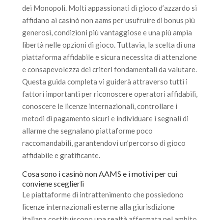
dei Monopoli. Molti appassionati di gioco d’azzardo si
affidano ai casinò non aams per usufruire di bonus più
generosi, condizioni più vantaggiose e una più ampia
libertà nelle opzioni di gioco. Tuttavia, la scelta di una
piattaforma affidabile e sicura necessita di attenzione
e consapevolezza dei criteri fondamentali da valutare.
Questa guida completa vi guiderà attraverso tutti i
fattori importanti per riconoscere operatori affidabili,
conoscere le licenze internazionali, controllare i
metodi di pagamento sicuri e individuare i segnali di
allarme che segnalano piattaforme poco
raccomandabili, garantendovi un’percorso di gioco
affidabile e gratificante.
Cosa sono i casinò non AAMS e i motivi per cui
conviene sceglierli
Le piattaforme di intrattenimento che possiedono
licenze internazionali esterne alla giurisdizione
italiana costituiscono una realtà affermata nel ambito