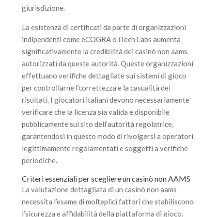
giurisdizione.
La esistenza di certificati da parte di organizzazioni
indipendenti come eCOGRA o iTech Labs aumenta
significativamente la credibilità dei casinò non aams
autorizzati da queste autorità. Queste organizzazioni
effettuano verifiche dettagliate sui sistemi di gioco
per controllarne l’correttezza e la casualità dei
risultati. I giocatori italiani devono necessariamente
verificare che la licenza sia valida e disponibile
pubblicamente sul sito dell’autorità regolatrice,
garantendosi in questo modo di rivolgersi a operatori
legittimamente regolamentati e soggetti a verifiche
periodiche.
Criteri essenziali per scegliere un casinò non AAMS
La valutazione dettagliata di un casinò non aams
necessita l’esame di molteplici fattori che stabiliscono
l’sicurezza e affidabilità della piattaforma di gioco.