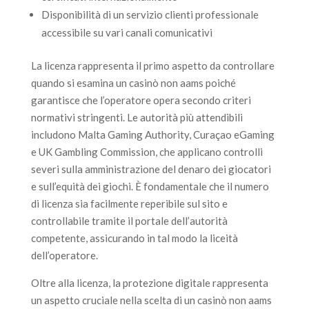
Disponibilità di un servizio clienti professionale
accessibile su vari canali comunicativi
La licenza rappresenta il primo aspetto da controllare
quando si esamina un casinò non aams poiché
garantisce che l’operatore opera secondo criteri
normativi stringenti. Le autorità più attendibili
includono Malta Gaming Authority, Curaçao eGaming
e UK Gambling Commission, che applicano controlli
severi sulla amministrazione del denaro dei giocatori
e sull’equità dei giochi. È fondamentale che il numero
di licenza sia facilmente reperibile sul sito e
controllabile tramite il portale dell’autorità
competente, assicurando in tal modo la liceità
dell’operatore.
Oltre alla licenza, la protezione digitale rappresenta
un aspetto cruciale nella scelta di un casinò non aams