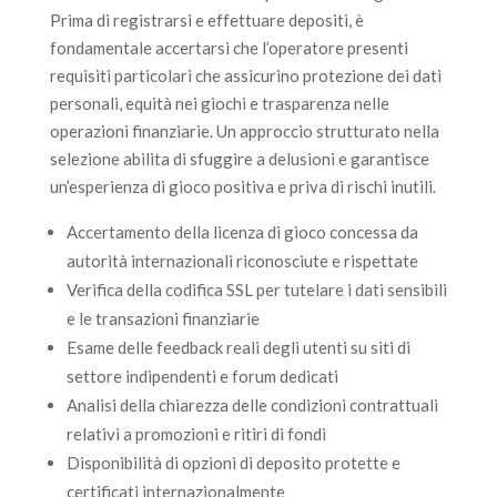
Prima di registrarsi e effettuare depositi, è
fondamentale accertarsi che l’operatore presenti
requisiti particolari che assicurino protezione dei dati
personali, equità nei giochi e trasparenza nelle
operazioni finanziarie. Un approccio strutturato nella
selezione abilita di sfuggire a delusioni e garantisce
un’esperienza di gioco positiva e priva di rischi inutili.
Accertamento della licenza di gioco concessa da
autorità internazionali riconosciute e rispettate
Verifica della codifica SSL per tutelare i dati sensibili
e le transazioni finanziarie
Esame delle feedback reali degli utenti su siti di
settore indipendenti e forum dedicati
Analisi della chiarezza delle condizioni contrattuali
relativi a promozioni e ritiri di fondi
Disponibilità di opzioni di deposito protette e
certificati internazionalmente