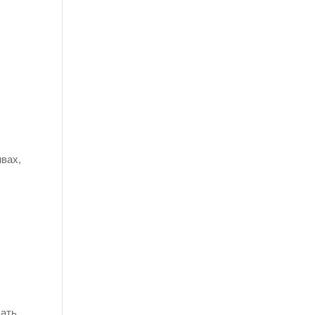
вах,
шать