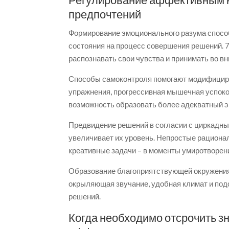
предпочтений
Формирование эмоционального разума спосо
состояния на процесс совершения решений. 
распознавать свои чувства и принимать во в
Способы самоконтроля помогают модифициро
упражнения, прогрессивная мышечная успоко
возможность образовать более адекватный 
Предвидение решений в согласии с циркадн
увеличивает их уровень. Непростые рациона
креативные задачи – в моменты умиротворени
Образование благоприятствующей окружения
окрыляющая звучание, удобная климат и по
решений.
Когда необходимо отсрочить з