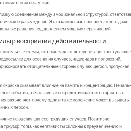
стимые опции поступков.
лизкую соединение между эмоциональной структурой, ответстве
логическое рассуждение. Эта взаимосвязь поясняет, отчего даже
нальные решения под давлением мощных переживаний.
ильтр восприятия действительности
ыслительные схемы, которые задают интерпретацию поступающе
редпосылки для осознания случаев, индивидов и положений.
 фиксировать отрицательные стороны случающегося, пропуская
я окраска оказывает влияние на память и концентрацию. Печаль
лые события, а счастливые сосредотачиваются на приятных
ния разъясняет, почему одна и та же положение может вызывать
ичных персон.
яние на оценку шансов грядущих случаев. Позитивно
триумф, тогда как негативисты склонны к преувеличению и