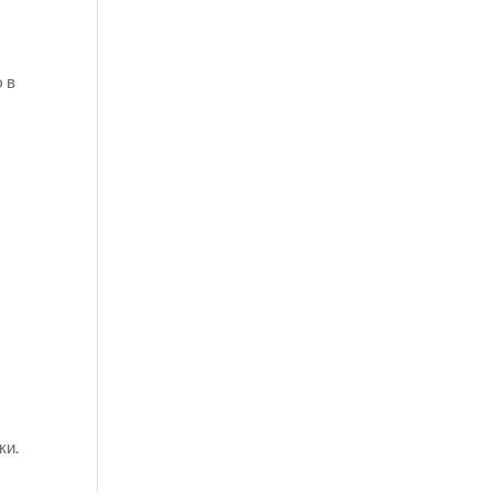
 в
ки.
и