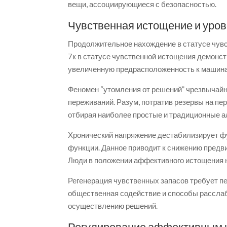
вещи, ассоциирующиеся с безопасностью.
Чувственная истощение и уро
Продолжительное нахождение в статусе чувс
7к в статусе чувственной истощения демонс
увеличенную предрасположенность к машин
Феномен “утомления от решений” чрезвычай
переживаний. Разум, потратив резервы на п
отбирая наиболее простые и традиционные а
Хронический напряжение дестабилизирует ф
функции. Данное приводит к снижению предв
Люди в положении аффективного истощения 
Регенерация чувственных запасов требует пе
общественная содействие и способы рассла
осуществлению решений.
Регулирование аффективным 