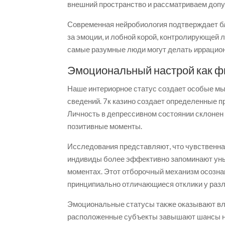
внешний пространство и рассматриваем допу
Современная нейробиология подтверждает б
за эмоции, и лобной корой, контролирующей 
самые разумные люди могут делать иррацио
Эмоциональный настрой как ф
Наше интериорное статус создает особые м
сведений. 7к казино создает определенные п
Личность в депрессивном состоянии склонен
позитивные моменты.
Исследования представляют, что чувственна
индивиды более эффективно запоминают уны
моментах. Этот отборочный механизм осозна
принципиально отличающиеся отклики у разл
Эмоциональные статусы также оказывают вли
расположенные субъекты завышают шансы на 