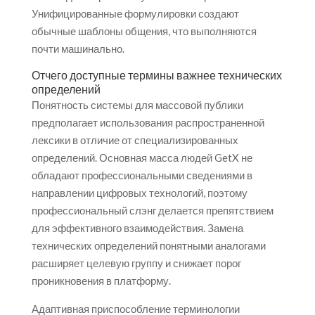
Унифицированные формулировки создают
обычные шаблоны общения, что выполняются
почти машинально.
Отчего доступные термины важнее технических
определений
Понятность системы для массовой публики
предполагает использования распространенной
лексики в отличие от специализированных
определений. Основная масса людей GetX не
обладают профессиональными сведениями в
направлении цифровых технологий, поэтому
профессиональный слэнг делается препятствием
для эффективного взаимодействия. Замена
технических определений понятными аналогами
расширяет целевую группу и снижает порог
проникновения в платформу.
Адаптивная приспособление терминологии