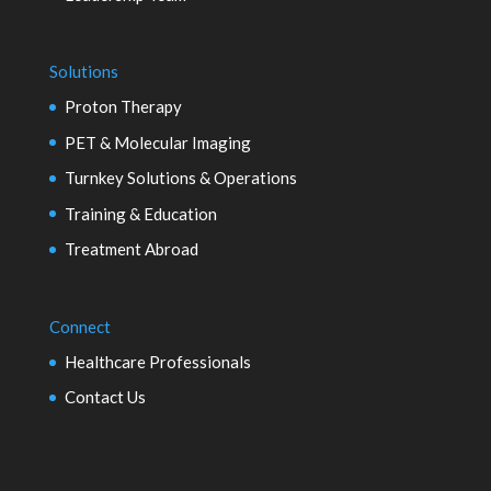
Solutions
Proton Therapy
PET & Molecular Imaging
Turnkey Solutions & Operations
Training & Education
Treatment Abroad
Connect
Healthcare Professionals
Contact Us