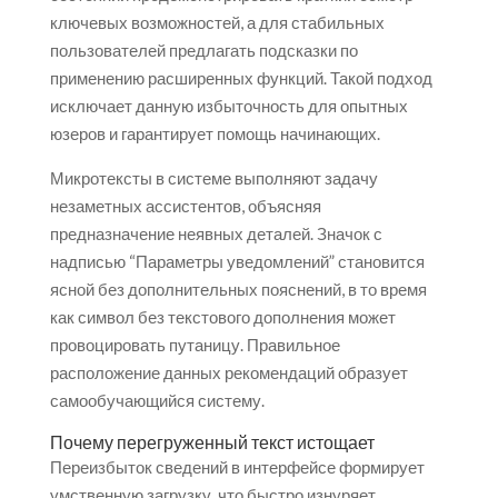
ключевых возможностей, а для стабильных
пользователей предлагать подсказки по
применению расширенных функций. Такой подход
исключает данную избыточность для опытных
юзеров и гарантирует помощь начинающих.
Микротексты в системе выполняют задачу
незаметных ассистентов, объясняя
предназначение неявных деталей. Значок с
надписью “Параметры уведомлений” становится
ясной без дополнительных пояснений, в то время
как символ без текстового дополнения может
провоцировать путаницу. Правильное
расположение данных рекомендаций образует
самообучающийся систему.
Почему перегруженный текст истощает
Переизбыток сведений в интерфейсе формирует
умственную загрузку, что быстро изнуряет