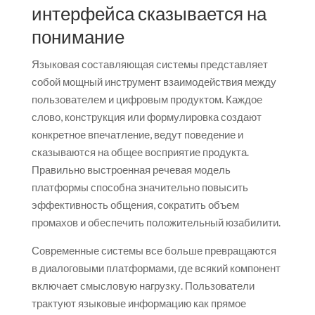
интерфейса сказывается на
понимание
Языковая составляющая системы представляет
собой мощный инструмент взаимодействия между
пользователем и цифровым продуктом. Каждое
слово, конструкция или формулировка создают
конкретное впечатление, ведут поведение и
сказываются на общее восприятие продукта.
Правильно выстроенная речевая модель
платформы способна значительно повысить
эффективность общения, сократить объем
промахов и обеспечить положительный юзабилити.
Современные системы все больше превращаются
в диалоговыми платформами, где всякий компонент
включает смысловую нагрузку. Пользователи
трактуют языковые информацию как прямое