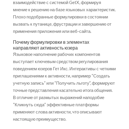
взаимодействие с системой GetX, формируя
мнение к решению на базе языковых характеристик.
Плохо подобранные формулировки в состоянии
вызвать к путанице, фрустрации и завершению от
применения приложения или веб-сайта.
Почему формулировки в элементах
направляют активность юзера
Языковое наполнение рабочих компонентов
выступает ключевым средством регулирования
поведением юзеров Гет Икс. Интерактивы с четкими
приглашениями к активности, например “Создать
учетную запись” или “Получить льготу”, формируют
точные представления касательно итога общения.
В отличие от размытых выражений наподобие
“Кликнуть сюда” эффективные платформы
применяют слова активности, что описывают
настоящую преимущество.