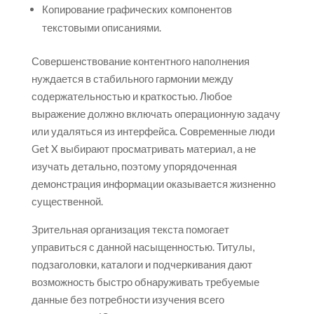
Копирование графических компонентов
текстовыми описаниями.
Совершенствование контентного наполнения
нуждается в стабильного гармонии между
содержательностью и краткостью. Любое
выражение должно включать операционную задачу
или удаляться из интерфейса. Современные люди
Get X выбирают просматривать материал, а не
изучать детально, поэтому упорядоченная
демонстрация информации оказывается жизненно
существенной.
Зрительная организация текста помогает
управиться с данной насыщенностью. Титулы,
подзаголовки, каталоги и подчеркивания дают
возможность быстро обнаруживать требуемые
данные без потребности изучения всего