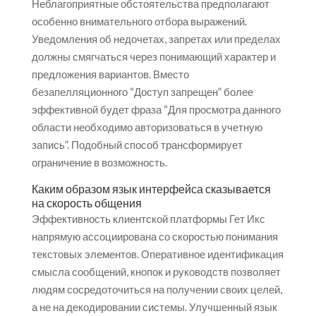
Неблагоприятные обстоятельства предполагают
особенно внимательного отбора выражений.
Уведомления об недочетах, запретах или пределах
должны смягчаться через понимающий характер и
предложения вариантов. Вместо
безапелляционного “Доступ запрещен” более
эффективной будет фраза “Для просмотра данного
области необходимо авторизоваться в учетную
запись”. Подобный способ трансформирует
ограничение в возможность.
Каким образом язык интерфейса сказывается
на скорость общения
Эффективность клиентской платформы Гет Икс
напрямую ассоциирована со скоростью понимания
текстовых элементов. Оперативное идентификация
смысла сообщений, кнопок и руководств позволяет
людям сосредоточиться на получении своих целей,
а не на декодировании системы. Улучшенный язык