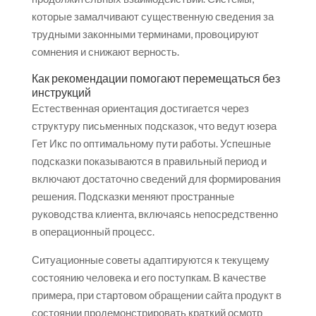
которые замалчивают существенную сведения за
трудными законными терминами, провоцируют
сомнения и снижают верность.
Как рекомендации помогают перемещаться без
инструкций
Естественная ориентация достигается через
структуру письменных подсказок, что ведут юзера
Гет Икс по оптимальному пути работы. Успешные
подсказки показываются в правильный период и
включают достаточно сведений для формирования
решения. Подсказки меняют пространные
руководства клиента, включаясь непосредственно
в операционный процесс.
Ситуационные советы адаптируются к текущему
состоянию человека и его поступкам. В качестве
примера, при стартовом обращении сайта продукт в
состоянии продемонстрировать краткий осмотр