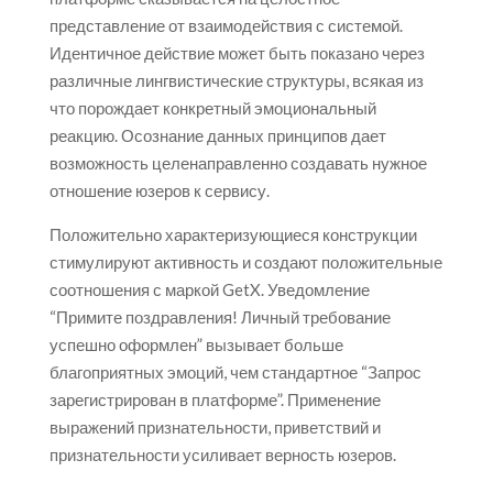
представление от взаимодействия с системой.
Идентичное действие может быть показано через
различные лингвистические структуры, всякая из
что порождает конкретный эмоциональный
реакцию. Осознание данных принципов дает
возможность целенаправленно создавать нужное
отношение юзеров к сервису.
Положительно характеризующиеся конструкции
стимулируют активность и создают положительные
соотношения с маркой GetX. Уведомление
“Примите поздравления! Личный требование
успешно оформлен” вызывает больше
благоприятных эмоций, чем стандартное “Запрос
зарегистрирован в платформе”. Применение
выражений признательности, приветствий и
признательности усиливает верность юзеров.