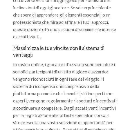
con diverse versioni di ogni gioco per soddisfare le
inclinazioni di ogni giocatore. Se sei un principiante
che spera di apprendere gli elementi essenziali o un
professionista che mira ad affinare i tuoi approcci,
queste opzioni offrono sessioni di scommesse intense
e accattivanti.
Massimizza le tue vincite con il sistema di
vantaggi
In casino online, i giocatori d’azzardo sono ben oltre i
semplici partecipanti di un sito di gioco d’azzardo:
vengono riconosciuti in ogni fase del viaggio. Il
sistema di ricompensa onnicomprensivo della
piattaforma promette che i membri, sia inesperti che
esperti, vengono regolarmente rispettati e incentivati
​​a continuare a competere. Dagli accattivanti incentivi
per la registrazione alle offerte speciali in corso, il
sito presenta una vasta selezione di opportunità per
ottimizzare le tue vincite. Permettici di esaminare più