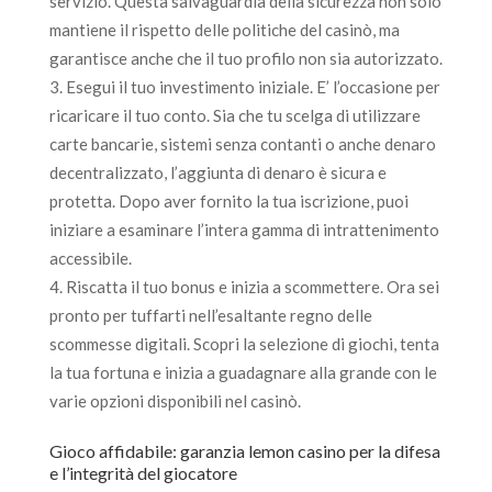
servizio. Questa salvaguardia della sicurezza non solo
mantiene il rispetto delle politiche del casinò, ma
garantisce anche che il tuo profilo non sia autorizzato.
Esegui il tuo investimento iniziale. E’ l’occasione per
ricaricare il tuo conto. Sia che tu scelga di utilizzare
carte bancarie, sistemi senza contanti o anche denaro
decentralizzato, l’aggiunta di denaro è sicura e
protetta. Dopo aver fornito la tua iscrizione, puoi
iniziare a esaminare l’intera gamma di intrattenimento
accessibile.
Riscatta il tuo bonus e inizia a scommettere. Ora sei
pronto per tuffarti nell’esaltante regno delle
scommesse digitali. Scopri la selezione di giochi, tenta
la tua fortuna e inizia a guadagnare alla grande con le
varie opzioni disponibili nel casinò.
Gioco affidabile: garanzia lemon casino per la difesa
e l’integrità del giocatore