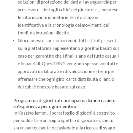
soluzioni di protezione dei dati all’avanguardia per
preservare i dettagli critici del giocatore, comprese
le informazioni monetarie, le informazioni
identificative e la cronologia dei movimenti dei
fondi, da intrusioni illecite.
Gioco onesto con motori equi. Tutti i titoli presenti
sulla piattaforma implementano algoritmi basati sul
caso per garantire che i finali siano del tutto casuali
e imparziali. Questi RNG vengono spesso valutati e
approvati da laboratori di valutazione esterni per
affermare che ogni giro, carta distribuita o lancio
dei cubi è onesto e basato sul caso.
Programma di giochi al cardiopalma lemon casino:
un’esperienza per ogni membro
In Kaszino lemon, il portafoglio di giochi è costruito
per soddisfare un ampio spettro di giocatori, che tu
sia un partecipante occasionale alla ricerca di svago