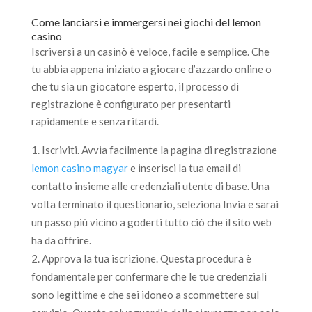
Come lanciarsi e immergersi nei giochi del lemon
casino
Iscriversi a un casinò è veloce, facile e semplice. Che
tu abbia appena iniziato a giocare d’azzardo online o
che tu sia un giocatore esperto, il processo di
registrazione è configurato per presentarti
rapidamente e senza ritardi.
Iscriviti. Avvia facilmente la pagina di registrazione
lemon casino magyar
e inserisci la tua email di
contatto insieme alle credenziali utente di base. Una
volta terminato il questionario, seleziona Invia e sarai
un passo più vicino a goderti tutto ciò che il sito web
ha da offrire.
Approva la tua iscrizione. Questa procedura è
fondamentale per confermare che le tue credenziali
sono legittime e che sei idoneo a scommettere sul