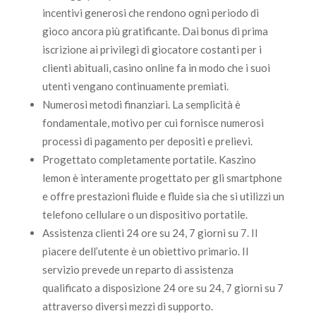
incentivi generosi che rendono ogni periodo di
gioco ancora più gratificante. Dai bonus di prima
iscrizione ai privilegi di giocatore costanti per i
clienti abituali, casino online fa in modo che i suoi
utenti vengano continuamente premiati.
Numerosi metodi finanziari. La semplicità è
fondamentale, motivo per cui fornisce numerosi
processi di pagamento per depositi e prelievi.
Progettato completamente portatile. Kaszino
lemon è interamente progettato per gli smartphone
e offre prestazioni fluide e fluide sia che si utilizzi un
telefono cellulare o un dispositivo portatile.
Assistenza clienti 24 ore su 24, 7 giorni su 7. Il
piacere dell’utente è un obiettivo primario. Il
servizio prevede un reparto di assistenza
qualificato a disposizione 24 ore su 24, 7 giorni su 7
attraverso diversi mezzi di supporto.