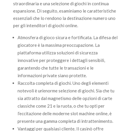
straordinaria e una selezione di giochi in continua
espansione. Di seguito, esaminiamo le caratteristiche
essenziali che lo rendono la destinazione numero uno
per gli intenditori di giochi online.
Atmosfera di gioco sicura e fortificata. La difesa del
giocatore è la massima preoccupazione. La
piattaforma utilizza soluzioni di sicurezza
innovative per proteggere i dettagli sensibili,
garantendo che tutte le transazioni e le
informazioni private siano protette.
Raccolta completa di giochi. Uno degli elementi
notevoli è un’enorme selezione di giochi. Sia che tu
sia attratto dal magnetismo delle opzioni di carte
classiche come 21 e la ruota, o che tu opti per
l’eccitazione delle moderne slot machine online, è
presente una gamma completa di intrattenimento.
Vantaggi per qualsiasi cliente. Il casinò offre