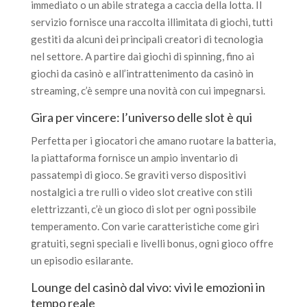
immediato o un abile stratega a caccia della lotta. Il
servizio fornisce una raccolta illimitata di giochi, tutti
gestiti da alcuni dei principali creatori di tecnologia
nel settore. A partire dai giochi di spinning, fino ai
giochi da casinò e all’intrattenimento da casinò in
streaming, c’è sempre una novità con cui impegnarsi.
Gira per vincere: l’universo delle slot è qui
Perfetta per i giocatori che amano ruotare la batteria,
la piattaforma fornisce un ampio inventario di
passatempi di gioco. Se graviti verso dispositivi
nostalgici a tre rulli o video slot creative con stili
elettrizzanti, c’è un gioco di slot per ogni possibile
temperamento. Con varie caratteristiche come giri
gratuiti, segni speciali e livelli bonus, ogni gioco offre
un episodio esilarante.
Lounge del casinò dal vivo: vivi le emozioni in
tempo reale