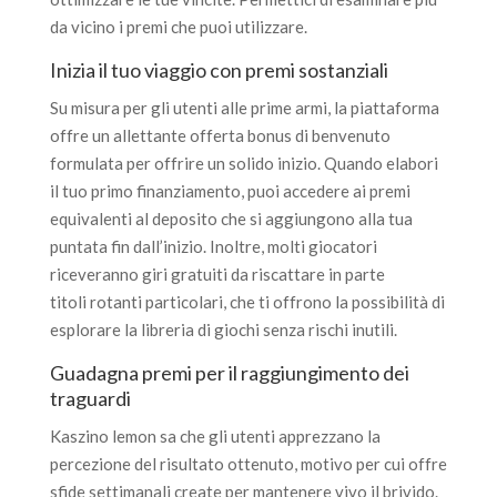
da vicino i premi che puoi utilizzare.
Inizia il tuo viaggio con premi sostanziali
Su misura per gli utenti alle prime armi, la piattaforma
offre un allettante offerta bonus di benvenuto
formulata per offrire un solido inizio. Quando elabori
il tuo primo finanziamento, puoi accedere ai premi
equivalenti al deposito che si aggiungono alla tua
puntata fin dall’inizio. Inoltre, molti giocatori
riceveranno giri gratuiti da riscattare in parte
titoli rotanti particolari, che ti offrono la possibilità di
esplorare la libreria di giochi senza rischi inutili.
Guadagna premi per il raggiungimento dei
traguardi
Kaszino lemon sa che gli utenti apprezzano la
percezione del risultato ottenuto, motivo per cui offre
sfide settimanali create per mantenere vivo il brivido.