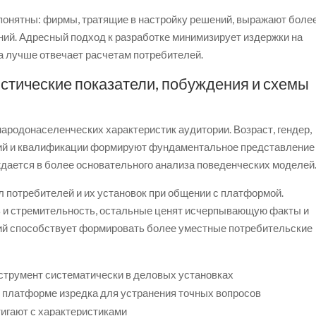
онятны: фирмы, тратящие в настройку решений, выражают боле
ний. Адресный подход к разработке минимизирует издержки на
 лучше отвечает расчетам потребителей.
истические показатели, побуждения и схемы
народонаселенческих характеристик аудитории. Возраст, гендер,
ий и квалификации формируют фундаментальное представление
ждается в более основательного анализа поведенческих моделей
 потребителей и их установок при общении с платформой.
 и стремительность, остальные ценят исчерпывающую факты и
ий способствует формировать более уместные потребительские
струмент систематически в деловых установках
 платформе изредка для устранения точных вопросов
тигают с характеристиками