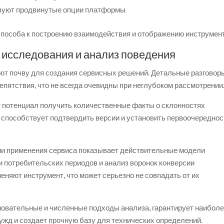
вуют продвинутые опции платформы
способа к построению взаимодействия и отображению инструмент
, исследования и анализ поведения
ют почву для создания сервисных решений. Детальные разговор
епятствия, что не всегда очевидны при неглубоком рассмотрении
 потенциал получить количественные факты о склонностях
 способствует подтвердить версии и установить первоочереднос
ии применения сервиса показывает действительные модели
и потребительских периодов и анализ воронок конверсии
еняют инструмент, что может серьезно не совпадать от их
овательные и численные подходы анализа, гарантирует наибол
ужд и создает прочную базу для технических определений.