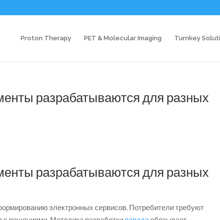
Proton Therapy
PET & Molecular Imaging
Turnkey Solut
ументы разрабатываются для разных
ументы разрабатываются для разных
 формированию электронных сервисов. Потребители требуют
я с решениями. Методика разработки
вавада
обязывает