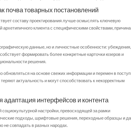
ак почва товарных постановлений
твует составу проектирования лучше осмыслять ключевую
й архетипичного клиента с специфическими свойствами, причина
графическую данные, но и личностные особенности: убеждения
особствует формировать более конкретные карточки юзеров и
циональности решения.
о обновляться на основе свежих информации и перемен в поступ
 теряют актуальность и могут способствовать к некорректным
я адаптация интерфейсов и контента
социокультурной настройки, превосходящей за рамки
ические подходы, шрифтовые решения, переходные образцы и д
 не совпадать в разных народах.