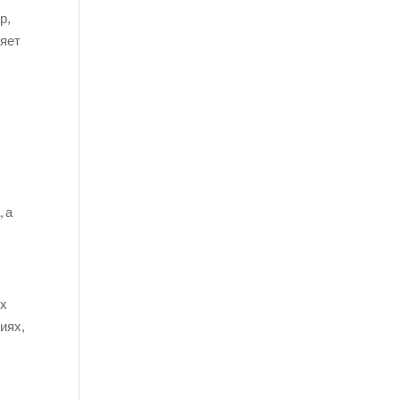
р,
ляет
 а
й
ых
иях,