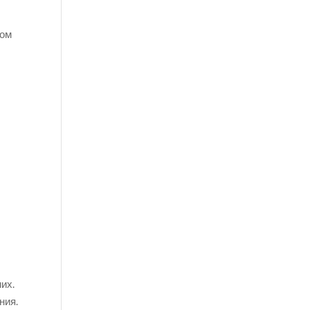
мом
их.
ния.