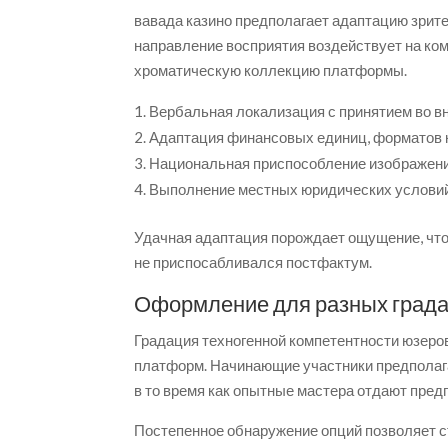
вавада казино предполагает адаптацию зрит
направление восприятия воздействует на ко
хроматическую коллекцию платформы.
Вербальная локализация с принятием во в
Адаптация финансовых единиц, форматов 
Национальная приспособление изображени
Выполнение местных юридических услови
Удачная адаптация порождает ощущение, что 
не приспосабливался постфактум.
Оформление для разных града
Градация техногенной компетентности юзеро
платформ. Начинающие участники предполаг
в то время как опытные мастера отдают пре
Постепенное обнаружение опций позволяет 