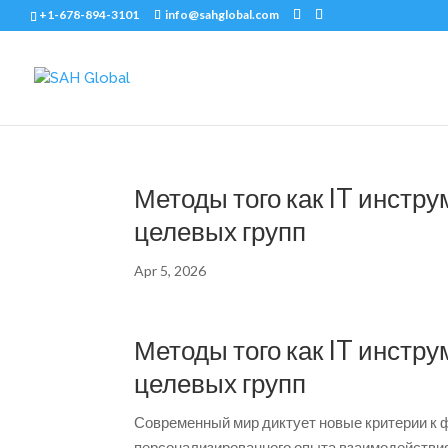
+1-678-894-3101
info@sahglobal.com
Методы того как IT инстр
целевых групп
Apr 5, 2026
Методы того как IT инстр
целевых групп
Современный мир диктует новые критерии к
персонализированного опыта взаимодействи