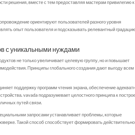
сти решения, вместе с тем предоставляя мастерам привилегию к
опровождение ориентируют пользователей разного уровня
влять опыт пользователя и подсказывать релевантный градаци
ов с уникальными нуждами
дуктов не только увеличивает целевую группу, но и повышает
имодействия. Принципы глобального создания дают выгоду всем
няет поддержку программ чтения экрана, обеспечение адекват
 устройства. vavada подразумевает целостного принципа к постр
личных путей связи.
пециальными запросами устанавливает проблемы, которые
оверке. Такой способ способствует формировать действительно