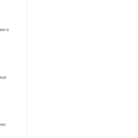
ми и
,
ках
аже