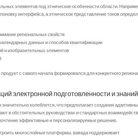
ельных элементов под этнические особенности области. Наприме
мпоновку интерфейса, а этническое представление тонов опреде
нимание региональных свойств
календарных данных и способов квантификации
й и изобразительных элементов
й
продукт с самого начала формировался для конкретного региона,
ций электронной подготовленности и знани
в значительно колеблется, что предполагает создания адаптивн
ают в обстоятельных руководствах и стандартных взаимодейств
дпочтение эффективные и персонализируемые решения.
строить многослойные платформы. вавада поддерживает