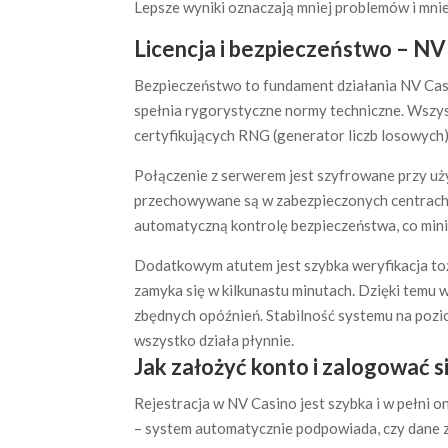
Lepsze wyniki oznaczają mniej problemów i mni
Licencja i bezpieczeństwo – NV
Bezpieczeństwo to fundament działania NV Casi
spełnia rygorystyczne normy techniczne. Wszys
certyfikujących RNG (generator liczb losowych
Połączenie z serwerem jest szyfrowane przy u
przechowywane są w zabezpieczonych centrach d
automatyczną kontrolę bezpieczeństwa, co mini
Dodatkowym atutem jest szybka weryfikacja to
zamyka się w kilkunastu minutach. Dzięki temu w
zbędnych opóźnień. Stabilność systemu na pozi
wszystko działa płynnie.
Jak założyć konto i zalogować s
Rejestracja w NV Casino jest szybka i w pełni o
– system automatycznie podpowiada, czy dane 