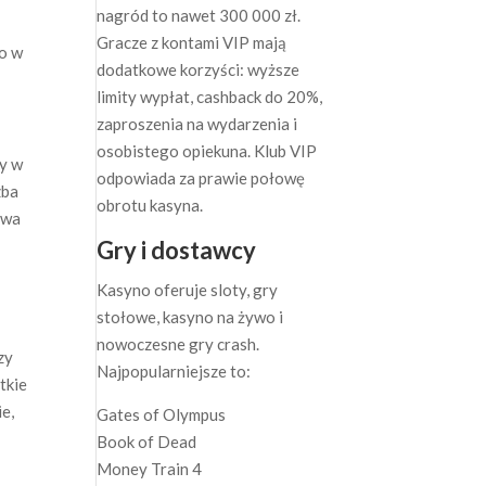
nagród to nawet 300 000 zł.
Gracze z kontami VIP mają
go w
dodatkowe korzyści: wyższe
limity wypłat, cashback do 20%,
zaproszenia na wydarzenia i
osobistego opiekuna. Klub VIP
ty w
odpowiada za prawie połowę
zba
obrotu kasyna.
twa
Gry i dostawcy
Kasyno oferuje sloty, gry
stołowe, kasyno na żywo i
nowoczesne gry crash.
zy
Najpopularniejsze to:
tkie
e,
Gates of Olympus
Book of Dead
Money Train 4