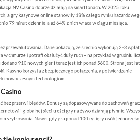
likacja NV Casino dobrze działają na smartfonach. W 2025 roku
tych, a gry kasynowe online stanowiły 18% całego rynku hazardowe
nio 79 minut dziennie, a aż 64% z nich wraca w ciągu miesiąca.
ez przewalutowania. Dane pokazują, że średnio wykonują 2–3 wpła
ła w chmurze i potrafi obsłużyć duży ruch – na przykład w grudniu lic
dodano 910 nowych gier i teraz jest ich ponad 5600. Strona jest ła
roki. Kasyno korzysta z bezpiecznego połączenia, a potwierdzanie
zięki nowoczesnym technologiom.
 Casino
ać bez przerw i błędów. Bonusy są dopasowywane do zachowań grac
ernetowi i globalnej sieci treści gry na żywo działają płynnie. Wszys
dom szyfrowania. Nawet gdy gra ponad 100 tysięcy osób jednocześni
 tle konkurencji?