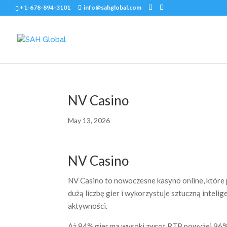
+1-678-894-3101
info@sahglobal.com
NV Casino
May 13, 2026
NV Casino
NV Casino to nowoczesne kasyno online, które 
dużą liczbę gier i wykorzystuje sztuczną inteli
aktywności.
Aż 84% gier ma wysoki zwrot RTP powyżej 96%, 