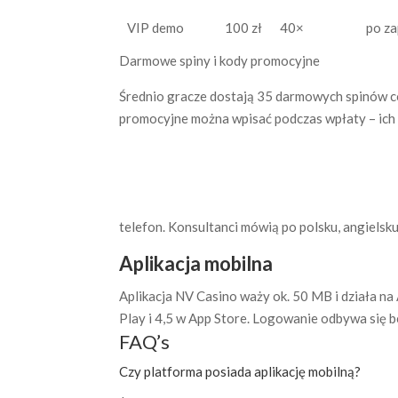
VIP demo
100 zł
40×
po za
Darmowe spiny i kody promocyjne
Średnio gracze dostają 35 darmowych spinów co
promocyjne można wpisać podczas wpłaty – ich u
telefon. Konsultanci mówią po polsku, angielsku 
Aplikacja mobilna
Aplikacja NV Casino waży ok. 50 MB i działa na 
Play i 4,5 w App Store. Logowanie odbywa się b
FAQ’s
Czy platforma posiada aplikację mobilną?