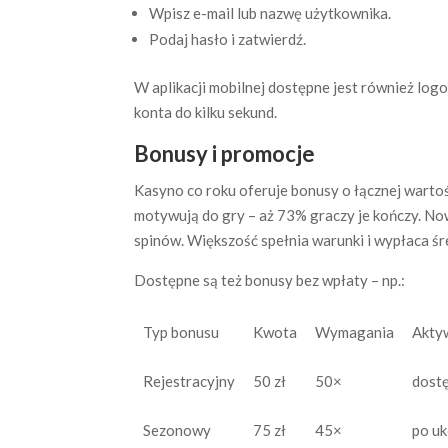
Wpisz e-mail lub nazwę użytkownika.
Podaj hasło i zatwierdź.
W aplikacji mobilnej dostępne jest również logo
konta do kilku sekund.
Bonusy i promocje
Kasyno co roku oferuje bonusy o łącznej wartoś
motywują do gry – aż 73% graczy je kończy. N
spinów. Większość spełnia warunki i wypłaca śr
Dostępne są też bonusy bez wpłaty – np.:
Typ bonusu
Kwota
Wymagania
Akty
Rejestracyjny
50 zł
50×
dostę
Sezonowy
75 zł
45×
po uk