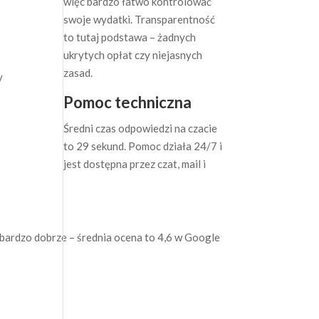
więc bardzo łatwo kontrolować
swoje wydatki. Transparentność
to tutaj podstawa – żadnych
ukrytych opłat czy niejasnych
zasad.
y
Pomoc techniczna
Średni czas odpowiedzi na czacie
to 29 sekund. Pomoc działa 24/7 i
jest dostępna przez czat, mail i
t bardzo dobrze – średnia ocena to 4,6 w Google