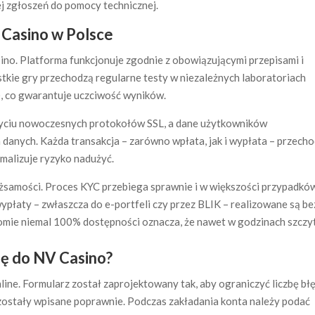
ej zgłoszeń do pomocy technicznej.
 Casino w Polsce
no. Platforma funkcjonuje zgodnie z obowiązującymi przepisami i
tkie gry przechodzą regularne testy w niezależnych laboratoriach
), co gwarantuje uczciwość wyników.
życiu nowoczesnych protokołów SSL, a dane użytkowników
anych. Każda transakcja – zarówno wpłata, jak i wypłata – przecho
malizuje ryzyko nadużyć.
żsamości. Proces KYC przebiega sprawnie i w większości przypadkó
ypłaty – zwłaszcza do e-portfeli czy przez BLIK – realizowane są be
omie niemal 100% dostępności oznacza, że nawet w godzinach szczy
ię do NV Casino?
nline. Formularz został zaprojektowany tak, aby ograniczyć liczbę b
zostały wpisane poprawnie. Podczas zakładania konta należy podać