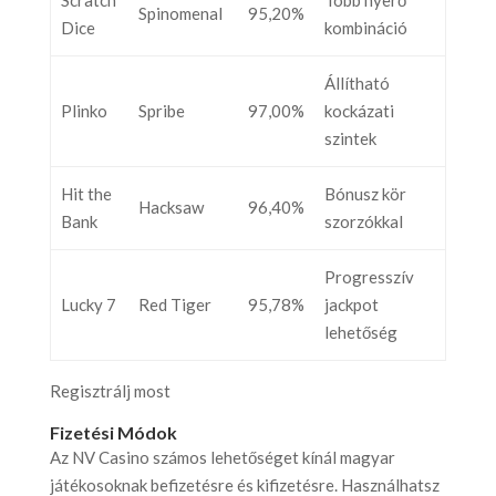
Scratch
Több nyerő
Spinomenal
95,20%
Dice
kombináció
Állítható
Plinko
Spribe
97,00%
kockázati
szintek
Hit the
Bónusz kör
Hacksaw
96,40%
Bank
szorzókkal
Progresszív
Lucky 7
Red Tiger
95,78%
jackpot
lehetőség
Regisztrálj most
Fizetési Módok
Az NV Casino számos lehetőséget kínál magyar
játékosoknak befizetésre és kifizetésre. Használhatsz