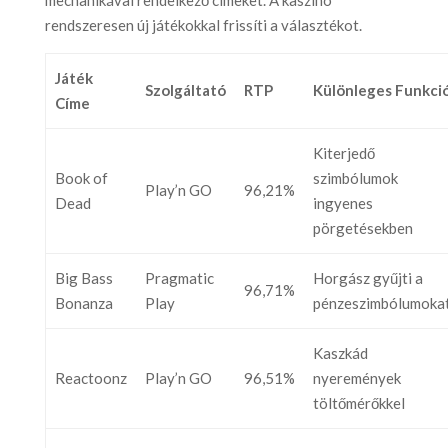
mechanikával rendelkező címeket. A kaszinó
rendszeresen új játékokkal frissíti a választékot.
Játék
Szolgáltató
RTP
Különleges Funkci
Címe
Kiterjedő
Book of
szimbólumok
Play’n GO
96,21%
Dead
ingyenes
pörgetésekben
Big Bass
Pragmatic
Horgász gyűjti a
96,71%
Bonanza
Play
pénzeszimbólumoka
Kaszkád
Reactoonz
Play’n GO
96,51%
nyeremények
töltőmérőkkel