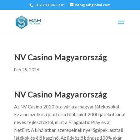
+1-678-894-3101
info@sahglobal.com
NV Casino Magyarország
Feb 25, 2026
NV Casino Magyarország
Az NV Casino 2020 óta várja a magyar játékosokat.
Ez a nemzetközi platform több mint 2000 játékot kínál
neves fejlesztőktől, mint a Pragmatic Play és a
NetEnt. A kínálatban szerepelnek nyerőgépek, asztali
játékok és élő kaszinó. Az üdvözlő bónusz 100% akár