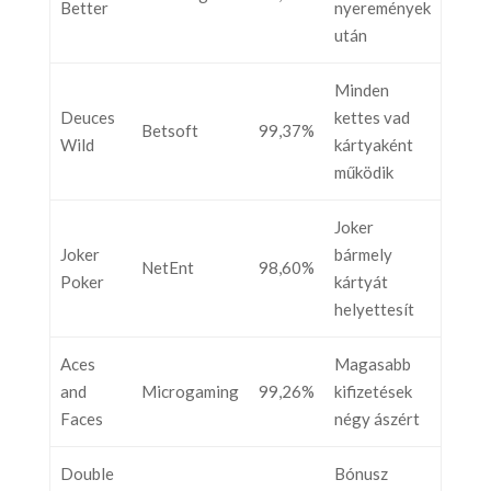
Better
nyeremények
után
Minden
Deuces
kettes vad
Betsoft
99,37%
Wild
kártyaként
működik
Joker
Joker
bármely
NetEnt
98,60%
Poker
kártyát
helyettesít
Aces
Magasabb
and
Microgaming
99,26%
kifizetések
Faces
négy ászért
Double
Bónusz