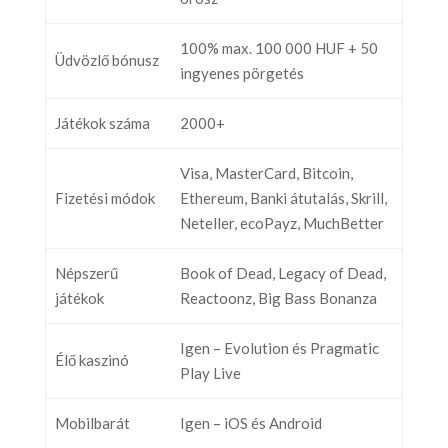
100% max. 100 000 HUF + 50
Üdvözlő bónusz
ingyenes pörgetés
Játékok száma
2000+
Visa, MasterCard, Bitcoin,
Fizetési módok
Ethereum, Banki átutalás, Skrill,
Neteller, ecoPayz, MuchBetter
Népszerű
Book of Dead, Legacy of Dead,
játékok
Reactoonz, Big Bass Bonanza
Igen – Evolution és Pragmatic
Élő kaszinó
Play Live
Mobilbarát
Igen – iOS és Android