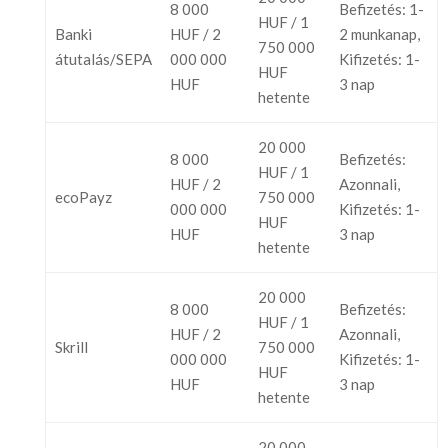
8 000
Befizetés: 1-
HUF / 1
Banki
HUF / 2
2 munkanap,
750 000
átutalás/SEPA
000 000
Kifizetés: 1-
HUF
HUF
3 nap
hetente
20 000
8 000
Befizetés:
HUF / 1
HUF / 2
Azonnali,
ecoPayz
750 000
000 000
Kifizetés: 1-
HUF
HUF
3 nap
hetente
20 000
8 000
Befizetés:
HUF / 1
HUF / 2
Azonnali,
Skrill
750 000
000 000
Kifizetés: 1-
HUF
HUF
3 nap
hetente
20 000