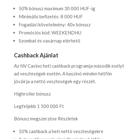
50% bónusz maximum 30 000 HUF-ig
Minimális befizetés: 8 000 HUF
Fogadási követelmény: 40x bónusz
Promóciós kód: WEEKENDHU
Szombat és vasárnap elérhető
Cashback Ajánlat
Az NV Casino heti cashback programja második esélyt
ad veszteségek esetén. A kaszinó minden hétfőn
jóváírja a nettó veszteségek egy részét.
Highroller bónusz
Legfeljebb 1 500 000 Ft
Bónusz megszerzése Részletek
10% cashback a heti nettó veszteségekre