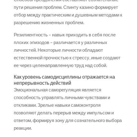
пути решения проблем. Спинту казино формирует
отбор между практическим и душевным методами к
разрешению жизненных проблем.
Резилиентность – навык приходить в себя после
плохих эпизодов – различается у различных
личностей. Некоторые личности обладают
естественной прочностью к стрессу, иные создают
ее через целенаправленную труд над собой.
Как уровень самодисциплины отражается на
непрерывность действий
Эмоциональная саморегуляция является
способность управлять личными чувствами и
откликами. Зрелые навыки самоконтроля
позволяют делать перерыв между импульсом и
ответом, формируя зону для сознательного выбора
реакции.