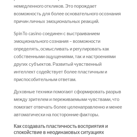
немедленного откликов. Это порождает
возможность для более основательного осознания
причин личных эмоциональных реакций.
SpinTo casino соединен с выстраиванием
эмоционального сознания – возможности
определять, осмысливать и регулировать как
собственными ощущениями, так и настроениями
других субъектов. Развитый чувственный
интеллект содействует более пластичным и
приспособительным ответам.
Духовные техники помогают сформировать разрыв
между зрителем и переживаемыми чувствами, что
помогает отвечать более целенаправленно и менее
автоматически на посторонние факторы.
Как создавать пластичность восприятия и
спокойствие в неодинаковых ситуациях