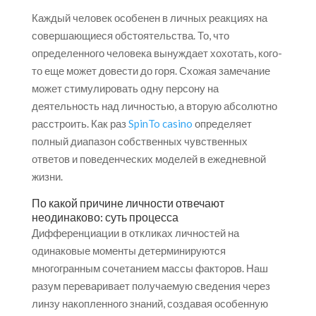
Каждый человек особенен в личных реакциях на
совершающиеся обстоятельства. То, что
определенного человека вынуждает хохотать, кого-
то еще может довести до горя. Схожая замечание
может стимулировать одну персону на
деятельность над личностью, а вторую абсолютно
расстроить. Как раз
SpinTo casino
определяет
полный диапазон собственных чувственных
ответов и поведенческих моделей в ежедневной
жизни.
По какой причине личности отвечают
неодинаково: суть процесса
Дифференциации в откликах личностей на
одинаковые моменты детерминируются
многогранным сочетанием массы факторов. Наш
разум переваривает получаемую сведения через
линзу накопленного знаний, создавая особенную