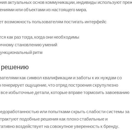
ения актуальных основ коммуникации, индивиды используют пре
ниями или объектами из настоящего мира.
ет возможность пользователям постигать интерфейс
я как раз тогда, когда они необходимы
ничному становлению умений
функциональный ритм
к решению
ателями как символ квалификации и заботы к их нуждам со
 генерирует ощущение, что отряд построения скрупулезно
 все избыточные детали, которые вправе тормозить завоеванию
недоработанностью или попытками скрыть слабости системы за
трактуют подобные решения как плохо стабильные и
ативно воздействует на совокупное уверенность к бренду.