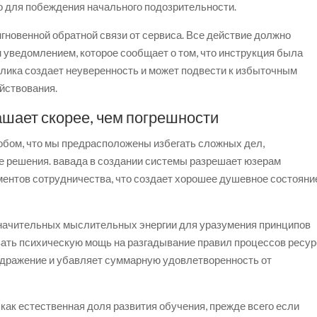
о для побеждения начального подозрительности.
новенной обратной связи от сервиса. Все действие должно
уведомлением, которое сообщает о том, что инструкция была
клика создает неуверенность и может подвести к избыточным
йствования.
ашает скорее, чем погрешности
бом, что мы предрасположены избегать сложных дел,
е решения. вавада в создании системы разрешает юзерам
ентов сотрудничества, что создает хорошее душевное состояни
начительных мыслительных энергии для уразумения принципов
ать психическую мощь на разгадывание правил процессов ресу
здражение и убавляет суммарную удовлетворенность от
как естественная доля развития обучения, прежде всего если