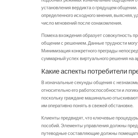
установления вердикта о грядущем общении
определенного исходного мнения, выясняя, у
число мгновений после ознакомления.
Помеха вхождения образует совокупность пр
общении с решением. Данные трудности могу
Минимизация конкретного преграды непосред
суммарный успех виртуального решения на а
Какие аспекты потребители пр
В изначальные секунды общения с незнако
относительно его работоспособности и логики
поскольку граждане машинально отыскивают 
им оперативно понять в свежей обстановке.
Клиенты предвидят, что ключевые процедур
пособий. Элементы управления должны предс
путеводные составляющие должны помещатьс