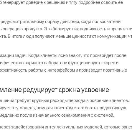
о генерирует доверие к решению и тягу подробнее освоить ее
предусмотрительному образу действий, когда пользователи
 операцию продукта. Это блокирует их подвижность и препятств
та. В итоге люди получают меньше ценности от коммуникации, ч
зации задач. Когда клиенты ясно знают, что произойдет после
ифического варианта набора, они функционируют скорее и
ффективность работы с интерфейсом и производит позитивные
мление редуцирует срок на усвоение
ешений требует крупные расходы периода в освоение клиентов.
ирует эту модель, помогая клиентам стартовать продуктивную
медленно после изначального ознакомления с системой.
через задействования интеллектуальных моделей, которые ране