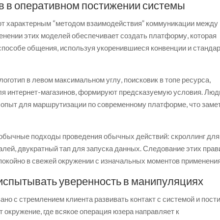
 в оперативном постижении системы
т характерным “методом взаимодействия” коммуникации между
менении этих моделей обеспечивает создать платформу, которая
способе общения, используя укоренившиеся конвенции и станда
оготип в левом максимальном углу, поисковик в топе ресурса,
ля интернет-магазинов, формируют предсказуемую условия. Люд
 опыт для маршрутизации по современному платформе, что заме
обычные подходы проведения обычных действий: скроллинг для
талей, двукратный тап для запуска данных. Следование этих прав
покойно в свежей окружении с изначальных моментов применения
испытывать уверенность в манипуляциях
о с стремлением клиента развивать контакт с системой и пости
т окружение, где всякое операция юзера направляет к