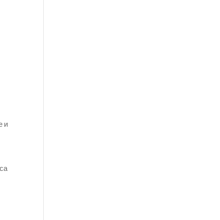
е и
рса