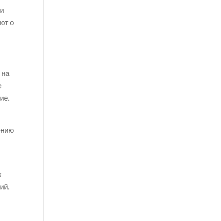
ли
ют о
 на
е
ие.
ению
к
ий.