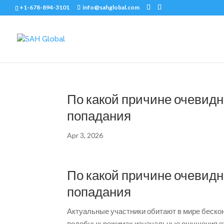
+1-678-894-3101
info@sahglobal.com
По какой причине очевид
попадания
Apr 3, 2026
По какой причине очевид
попадания
Актуальные участники обитают в мире беско
подобных режимах изначальные ощущения от