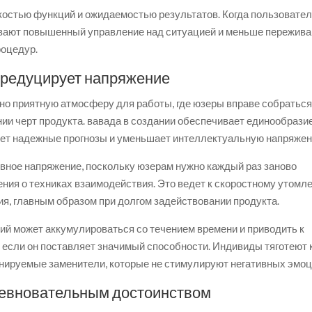
костью функций и ожидаемостью результатов. Когда пользовате
тывают повышенный управление над ситуацией и меньше пережива
роцедур.
 редуцирует напряжение
о приятную атмосферу для работы, где юзеры вправе собраться
нии черт продукта. вавада в создании обеспечивает единообрази
ует надежные прогнозы и уменьшает интеллектуальную напряжен
ое напряжение, поскольку юзерам нужно каждый раз заново
ния о техниках взаимодействия. Это ведет к скоростному утомл
, главным образом при долгом задействовании продукта.
й может аккумулироваться со течением времени и приводить к
 если он поставляет значимый способности. Индивиды тяготеют 
анируемые заменители, которые не стимулируют негативных эмоц
оревновательным достоинством