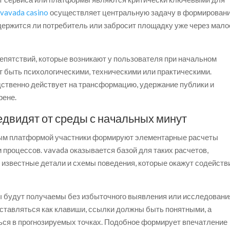
.
vavada casino
осуществляет центральную задачу в формирован
держится ли потребитель или забросит площадку уже через мало
епятствий, которые возникают у пользователя при начальном
т быть психологическими, техническими или практическими.
ственно действует на трансформацию, удержание публики и
рене.
едвидят от среды с начальных минут
мым платформой участники формируют элементарные расчеты
 процессов. vavada оказывается базой для таких расчетов,
известные детали и схемы поведения, которые окажут содейств
ы будут получаемы без избыточного выявления или исследовани
тавляться как клавиши, ссылки должны быть понятными, а
я в прогнозируемых точках. Подобное формирует впечатление