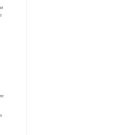
ии
е
ие
я