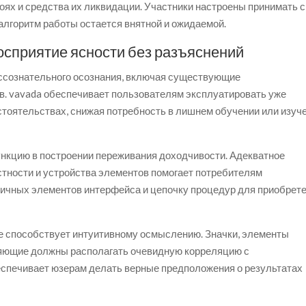
ях и средства их ликвидации. Участники настроены принимать с
алгоритм работы остается внятной и ожидаемой.
восприятие ясности без разъяснений
ессознательного осознания, включая существующие
. vavada обеспечивает пользователям эксплуатировать уже
стоятельствах, снижая потребность в лишнем обучении или изуч
нкцию в построении переживания доходчивости. Адекватное
стности и устройства элементов помогает потребителям
ичных элементов интерфейса и цепочку процедур для приобрет
е способствует интуитивному осмыслению. Значки, элементы
ляющие должны располагать очевидную корреляцию с
спечивает юзерам делать верные предположения о результатах