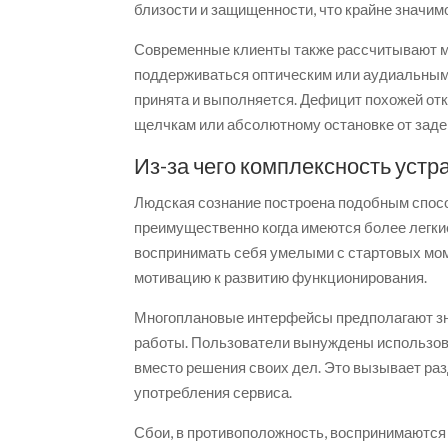
близости и защищенности, что крайне значим
Современные клиенты также рассчитывают мг
поддерживаться оптическим или аудиальным 
принята и выполняется. Дефицит похожей от
щелчкам или абсолютному остановке от заде
Из-за чего комплексность устр
Людская сознание построена подобным спосо
преимущественно когда имеются более легки
воспринимать себя умелыми с стартовых мом
мотивацию к развитию функционирования.
Многоплановые интерфейсы предполагают з
работы. Пользователи вынуждены использов
вместо решения своих дел. Это вызывает ра
употребления сервиса.
Сбои, в противоположность, воспринимаются 