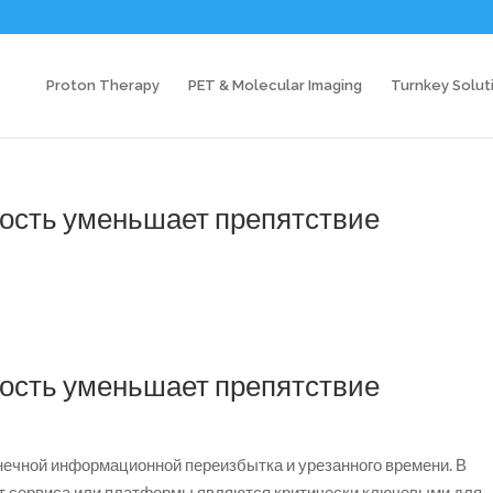
Proton Therapy
PET & Molecular Imaging
Turnkey Solut
ность уменьшает препятствие
ность уменьшает препятствие
нечной информационной переизбытка и урезанного времени. В
 сервиса или платформы являются критически ключевыми для