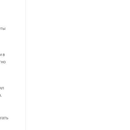
рты
и в
тно
ил
.
гать