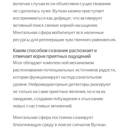
включая случаи если объективно существование
не сделалась хуже. Вулкан казино приступает
восприниматься как дефицит, что активирует
активный поиск свежих корней насыщения.
Ментальная сфера мобилизует все наличные
ресурсы для регенерации чувственного равновесия.
Каким способом сознание распознает и
отмечает корни приятных ощущений
Мозг обладает комплексной механизмом
распознавания потенциальных источников радости,
которая функционирует на подсознательном
уровне. Нейромедиаторные детекторы реагируют
не только на сами приятные явления, но и на их
ожидание, создавая побуждение к отысканию
новых счастливых мгновений.
Ментальная сфера постоянно сканирует
близлежащую среду в поиске сигналов Вулкан,