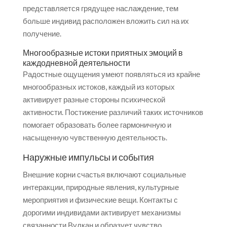
представляется грядущее наслаждение, тем
больше индивид расположен вложить сил на их
получение.
Многообразные истоки приятных эмоций в
каждодневной деятельности
Радостные ощущения умеют появляться из крайне
многообразных истоков, каждый из которых
активирует разные стороны психической
активности. Постижение различий таких источников
помогает образовать более гармоничную и
насыщенную чувственную деятельность.
Наружные импульсы и события
Внешние корни счастья включают социальные
интеракции, природные явления, культурные
мероприятия и физические вещи. Контакты с
дорогими индивидами активирует механизмы
связанности Вулкан и образует чувство