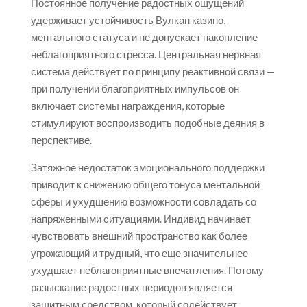
Постоянное получение радостных ощущений
удерживает устойчивость Вулкан казино,
ментального статуса и не допускает накопление
неблагоприятного стресса. Центральная нервная
система действует по принципу реактивной связи —
при получении благоприятных импульсов он
включает системы награждения, которые
стимулируют воспроизводить подобные деяния в
перспективе.
Затяжное недостаток эмоционального поддержки
приводит к снижению общего тонуса ментальной
сферы и ухудшению возможности совладать со
напряженными ситуациями. Индивид начинает
чувствовать внешний пространство как более
угрожающий и трудный, что еще значительнее
ухудшает неблагоприятные впечатления. Потому
разыскание радостных периодов является
защитным средством, который содействует