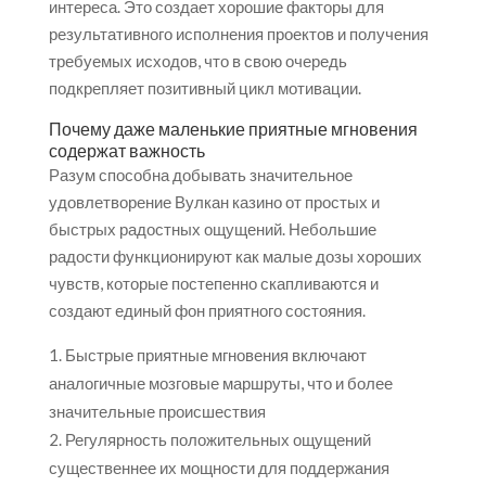
интереса. Это создает хорошие факторы для
результативного исполнения проектов и получения
требуемых исходов, что в свою очередь
подкрепляет позитивный цикл мотивации.
Почему даже маленькие приятные мгновения
содержат важность
Разум способна добывать значительное
удовлетворение Вулкан казино от простых и
быстрых радостных ощущений. Небольшие
радости функционируют как малые дозы хороших
чувств, которые постепенно скапливаются и
создают единый фон приятного состояния.
Быстрые приятные мгновения включают
аналогичные мозговые маршруты, что и более
значительные происшествия
Регулярность положительных ощущений
существеннее их мощности для поддержания