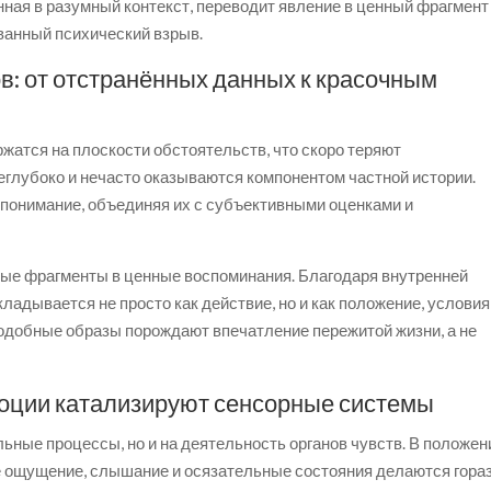
ная в разумный контекст, переводит явление в ценный фрагмент
ванный психический взрыв.
: от отстранённых данных к красочным
жатся на плоскости обстоятельств, что скоро теряют
еглубоко и нечасто оказываются компонентом частной истории.
онимание, объединяя их с субъективными оценками и
ные фрагменты в ценные воспоминания. Благодаря внутренней
ладывается не просто как действие, но и как положение, условия
одобные образы порождают впечатление пережитой жизни, а не
моции катализируют сенсорные системы
ьные процессы, но и на деятельность органов чувств. В положен
ое ощущение, слышание и осязательные состояния делаются гора