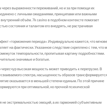
а через выраженности переживаний, но и за при помощи их
бъединено с личными ожиданиями, принципами или важными
внутренний объём. 7k casino в подобном контексте помогает
тью состояния и талантом его внедрять, не растрачивая
ект «торможения периода». Индивидуально кажется, что мгнов
ляет на фактически. Указанное следствие скреплено с тем, что м
омежуток темпоральности, пропитывая картину подробностями.
чительно значимые и богатые.
о чересчур высокая мощность может приводить к перегрузке. В
 усваиваемого спектра, насыщенность образов трансформируется
риятие оказывается в меньшей степени единым. По этой причине
ормируются при оптимальной, но прочной психической
я не экстремальностью эмоций, а их гармонией субъективным