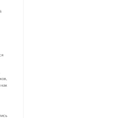
й
ся
.
ков,
 как
лись