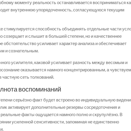
обному моменту реальность останавливается восприниматься ка
аходит внутреннюю упорядоченность, согласующуюся текущим
е стимулируется способность объединять отдельные части усл
о созерцает и слышит в большей степени, но и качественнее
ое обстоятельство усиливает характер анализа и обеспечивает
ым и сознательным.
чного усилителя, каковой усиливает разность между весомым и
осознание оказывается намного концентрированным, а чувствуе
 частную сеть толкований.
олнота воспоминаний
тепени серьёзно факт будет встроено во индивидуальную видени
лик активирует дополнительные резервы сосредоточения и
в реальные факты ощущается намного полно и скрупулёзно. В
оянии усиленной сенситивности, запоминая не единственно
и.