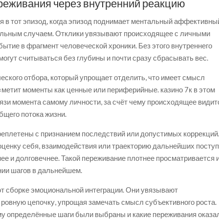
реживания через внутренний реакцию
 в тот эпизод, когда эпизод поднимает ментальный аффективны
тдельным случаем. Отклики увязывают происходящее с личными
бытие в фрагмент человеческой хроники. Без этого внутреннего
могут считываться без глубины и почти сразу сбрасывать вес.
еского отбора, который упрощает отделить, что имеет смысл
 «метит моменты как ценные или периферийные. казино 7к в этом
язи момента самому личности, за счёт чему происходящее видит
общего потока жизни.
ереплетены с признанием последствий или допустимых коррекций
оценку себя, взаимодействия или траекторию дальнейших поступ
ее и долговечнее. Такой переживание плотнее просматривается и
нии шагов в дальнейшем.
т сборке эмоциональной интеграции. Они увязывают
ровную цепочку, упрощая замечать смысл субъективного роста.
ему определённые шаги были выбраны и какие переживания оказа