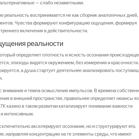
а альтернативные — слабо незаметными.
ю реальность воспринимается не как сборник аналогичных дней,
гментов. Чувства формируют конфигурацию ощущения, формируя
треннего включения в действительности.
щущения реальности
оторый определяет плотность и ясность осознания происходящег
тся, эпизоды видятся окружением, без измерения и красочности.
рируется, а душа стартует деятельнее анализировать поступаю
и.
с внимания и темпа осмысления импульсов. В времена собственн
ения в внешней пространстве, правильнее определяет нюансы яз
 7К казино в таком развитии катализирует понимание важности
 и интенсивным.
сключительно акселерируют осознание, но и структурируют его.
, направляя концентрацию на те элементы среды, что имеют