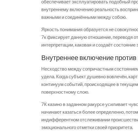
обеспечивает эксплуатировать подобный про
внутреннему включению реальность восприни
важными и соединёнными между собою.
Яркость понимания образуется не совокупнос
7к фиксирует данную отношение, переводя о
интерпретации, каковая и создаёт состояние
Внутреннее включение против
Несходство между сопричастным состоянием
удела. Когда субъект душевно вовлечён, карт
континуум событий, происходящее в текущем
поверхностному слою.
7К казино в заданном ракурсе усиливает чув
начинают казаться более определенно, потом
индифферентном отслеживании происшествия 
эмоционального отметки своей приоритета.