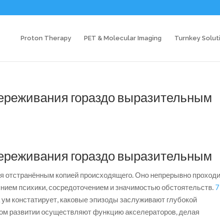
Proton Therapy
PET & Molecular Imaging
Turnkey Solut
ереживания гораздо выразительным
ереживания гораздо выразительным
я отстранённым копией происходящего. Оно непрерывно проход
янием психики, сосредоточением и значимостью обстоятельств.
7
а ум констатирует, каковые эпизоды заслуживают глубокой
ном развитии осуществляют функцию акселераторов, делая