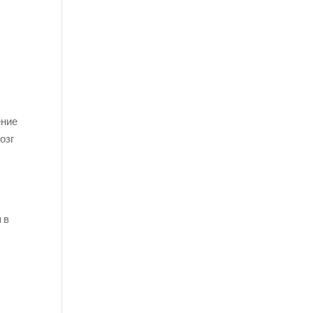
ение
озг
 в