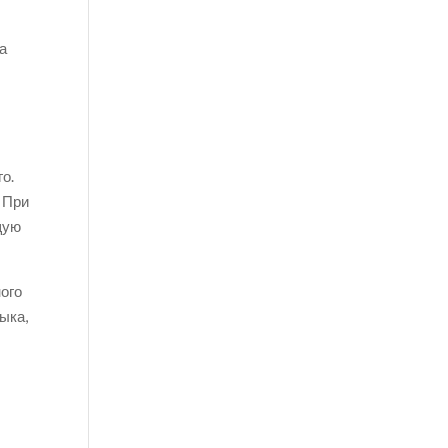
 а
о.
 При
щую
ого
ыка,