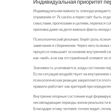
Индивидуальная приоритет пе
Индивидуальная важность эпизода рождается
отражение от 7k casino и перестаёт быть о
смыслами, прогнозами и целями, перенося со
признака даже на деле важные факты иногда 
Психологический резонанс берёт роль психич
замечания и сбережения. Через него психика
процессе повышает осознание внутренней св
как «мой», а не как отстранённый элемент из 
Значимость усиливается, когда состояния п
Если ситуация воздействует на внутреннюю 
психологическая реакция закрепляется плотн
правило работает как критерий при определе
Внутренне опорные состояния ещё формирую
несовпадающие периоды жизни реальности в 
Благодаря этому человек точнее видит, поч