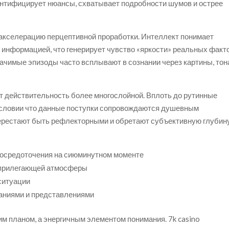
ентифицирует нюансы, схватывает подробности шумов и острее
з акселерацию перцептивной проработки. Интеллект понимает
информацией, что генерирует чувство «яркости» реальных факто
начимые эпизоды часто всплывают в сознании через картины, тон
 действительность более многослойной. Вплоть до рутинные
 условии что данные поступки сопровождаются душевным
ерестают быть рефлекторными и обретают субъективную глубин
осредоточения на сиюминутном моменте
 прилегающей атмосферы
ситуации
аниями и представлениями
им планом, а энергичным элементом понимания. 7k casino