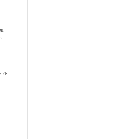
в.
а
у 7К