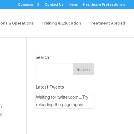
Company
Contact Us
News
Healthcare Professionals
ions & Operations
Training & Education
Treatment Abroad
Search
Latest Tweets
Waiting for twitter.com...Try
reloading the page again
ит
к