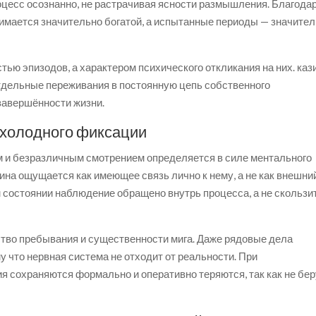
цесс осознанно, не растрачивая ясности размышления. Благода
мается значительно богатой, а испытанные периоды — значите
тью эпизодов, а характером психического откликания на них. каз
тдельные переживания в постоянную цепь собственного
 завершённости жизни.
 холодного фиксации
 и безразличным смотрением определяется в силе ментального
ина ощущается как имеющее связь лично к нему, а не как внешни
 состоянии наблюдение обращено внутрь процесса, а не скользи
ство пребывания и существенности мига. Даже рядовые дела
у что нервная система не отходит от реальности. При
сохраняются формально и оперативно теряются, так как не бер