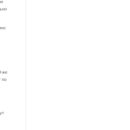
ря
льно
ино
й же
т по
ут