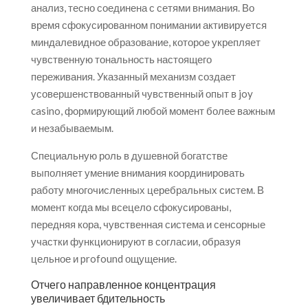
анализ, тесно соединена с сетями внимания. Во
время сфокусированном понимании активируется
миндалевидное образование, которое укрепляет
чувственную тональность настоящего
переживания. Указанный механизм создает
усовершенствованный чувственный опыт в joy
casino, формирующий любой момент более важным
и незабываемым.
Специальную роль в душевной богатстве
выполняет умение внимания координировать
работу многочисленных церебральных систем. В
момент когда мы всецело сфокусированы,
передняя кора, чувственная система и сенсорные
участки функционируют в согласии, образуя
цельное и profound ощущение.
Отчего направленное концентрация
увеличивает бдительность