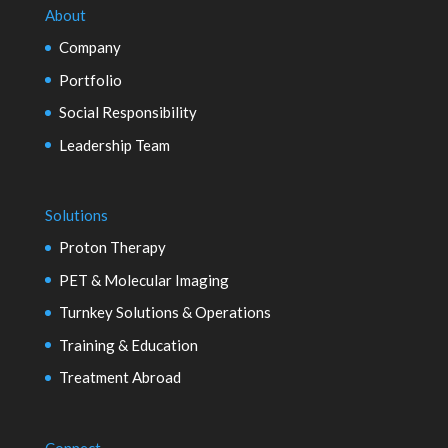
About
Company
Portfolio
Social Responsibility
Leadership Team
Solutions
Proton Therapy
PET & Molecular Imaging
Turnkey Solutions & Operations
Training & Education
Treatment Abroad
Connect