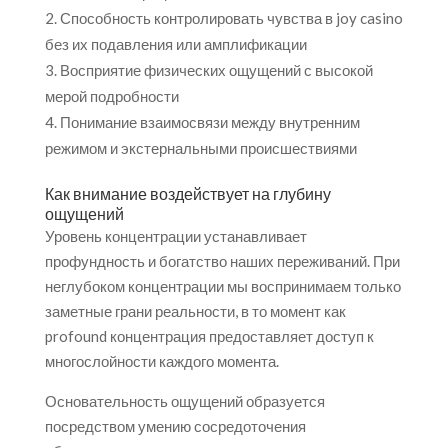
Способность контролировать чувства в joy casino
без их подавления или амплификации
Восприятие физических ощущений с высокой
мерой подробности
Понимание взаимосвязи между внутренним
режимом и экстернальными происшествиями
Как внимание воздействует на глубину
ощущений
Уровень концентрации устанавливает
профундность и богатство наших переживаний. При
неглубоком концентрации мы воспринимаем только
заметные грани реальности, в то момент как
profound концентрация предоставляет доступ к
многослойности каждого момента.
Основательность ощущений образуется
посредством умению сосредоточения