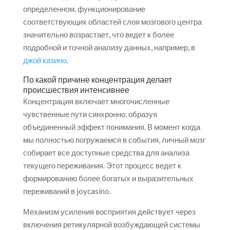
определенном, функционирование
соответствующих областей слоя мозгового центра
значительно возрастает, что ведет к более
подробной и точной анализу данных, например, в
джой казино
.
По какой причине концентрация делает
происшествия интенсивнее
Концентрация включает многочисленные
чувственные пути синхронно, образуя
объединенный эффект понимания. В момент когда
мы полностью погружаемся в события, личный мозг
собирает все доступные средства для анализа
текущего переживания. Этот процесс ведет к
формированию более богатых и выразительных
переживаний в joycasino.
Механизм усиления восприятия действует через
включения ретикулярной возбуждающей системы