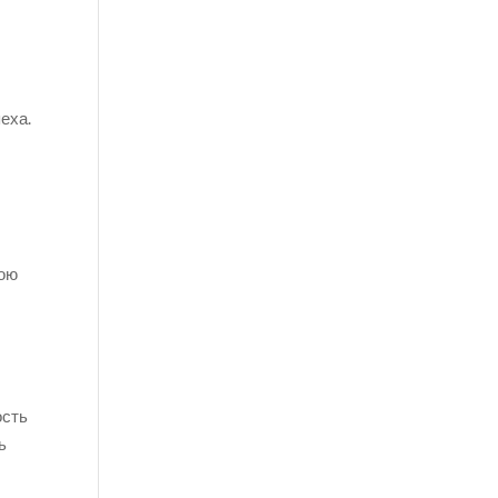
еха.
м
вою
ость
ь