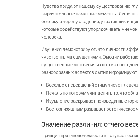
Чувства придают нашему существованию глу
выразительные памятные моменты. Лишенны
безликую череду сведений, утративших инди
которые содействуют упорядочивать мнемон
человека.
Изучения демонстрируют, что личности эффе
чувственными ощущениями. Эмоции работаю
существенные мгновения из потока повседне
разнообразных аспектов бытия и формируют 
Веселье от свершений стимулирует к све
Печаль по потерям учит ценить то, что обл
Изумление раскрывает неизведанные гори
Восторг изящным развивает эстетическое 
Значение различия: отчего вес
Принцип противоположности выступает основ