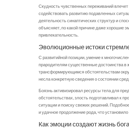
Скудность чувственных переживаний влечет 
содействовать развитию подавленных ситуац
деятельность синаптических структур и спо
объясняет, по какой причине даже хорошие э
привлекательность.
Эволюционные истоки стремле
С развитийной позиции, умение к многочис
прародителям существенные достоинства в ж
трансформирующимся обстоятельствам окруж
несла конкретную сведения о состоянии сре
Боязнь активизировал ресурсы тела для пре
обстоятельствах, злость подготавливал к пр
ситуации и поиску свежих решений. Подобно
и удачное продолжение рода, что установило
Как эмоции создают жизнь бог