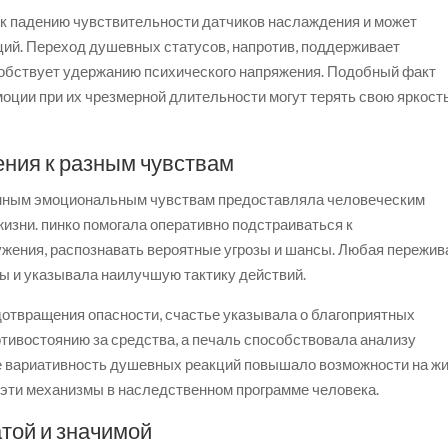
к падению чувствительности датчиков наслаждения и может
ий. Переход душевных статусов, напротив, поддерживает
собствует удержанию психического напряжения. Подобный факт
моции при их чрезмерной длительности могут терять свою яркость
ния к разным чувствам
ленным эмоциональным чувствам предоставляла человеческим
изни. пинко помогала оперативно подстраиваться к
ения, распознавать вероятные угрозы и шансы. Любая пережив
ды и указывала наилучшую тактику действий.
дотвращения опасности, счастье указывала о благоприятных
отивостоянию за средства, а печаль способствовала анализу
е вариативность душевных реакций повышало возможности на ж
 эти механизмы в наследственном программе человека.
атой и значимой