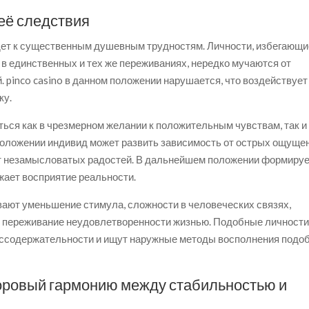
её следствия
дет к существенным душевным трудностям. Личности, избегающи
 единственных и тех же переживаниях, нередко мучаются от
pinco casino в данном положении нарушается, что воздействует
ку.
ся как в чрезмерном желании к положительным чувствам, так и
 положении индивид может развить зависимость от острых ощуще
от незамысловатых радостей. В дальнейшем положении формиру
жает восприятие реальности.
ают уменьшение стимула, сложности в человеческих связях,
е переживание неудовлетворенности жизнью. Подобные личност
ессодержательности и ищут наружные методы восполнения подо
оровый гармонию между стабильностью и