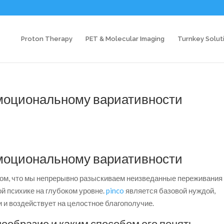
Proton Therapy
PET & Molecular Imaging
Turnkey Solut
моциональному вариативности
моциональному вариативности
ом, что мы непрерывно разыскиваем неизведанные переживания
ой психике на глубоком уровне.
pinco
является базовой нуждой,
 и воздействует на целостное благополучие.
ообразие и каким способом его понять