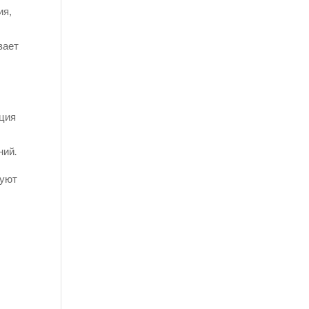
ия,
вает
ация
ний.
вуют