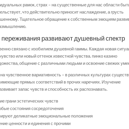
идуальных рамок, страх – на существенные для нас области быт
ельствует, что действительно приносит наслаждение, а грусть
лишенному. Тщательное обращение к собственным эмоциям разви
размышлению.
 переживания развивают душевный спектр
венно связано с изобилием душевной гаммы. Каждая новая ситу
увство или новый оттенок известной чувства. пинко казино
удожества, общение с различными людьми и освоение свежих уме
на чувственное вариативность – в различных культурах сущест
имеющие прямых соответствий в прочих наречиях. Изучение
звивает запас чувств и способность их распознавать.
ие грани эстетических чувств
собые состояния сосредоточения
ивируют деликатные эмоциональные положения
ие ценности и единения с прочими