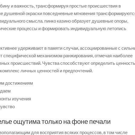
бину и важность, трансформируя простые происшествия в
е душевной окраски повседневные мгновения трансформируютс
видуального смысла. пинко казино образует душевные опоры,
ические процессы и формировать индивидуальную летопись
ктивнее удерживают в памяти случаи, ассоциированные с силь
т специфической механизмом ранжирования, отмечая наиболее
вных происшествий. Чувства способствуют определить ценност
комплекс личных ценностей и предпочтений.
жим достижениям
адаем
зонты изучения
чувство
елье ощутима только на фоне печали
ополагающим для восприятия всяких процессов, в том числе