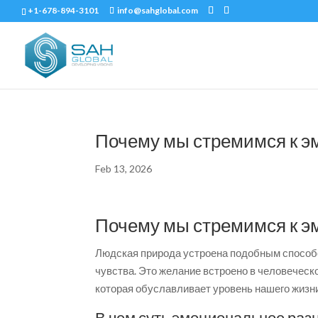
+1-678-894-3101
info@sahglobal.com
Почему мы стремимся к э
Feb 13, 2026
Почему мы стремимся к э
Людская природа устроена подобным способ
чувства. Это желание встроено в человеческ
которая обуславливает уровень нашего жизни
В чем суть эмоциональное разн