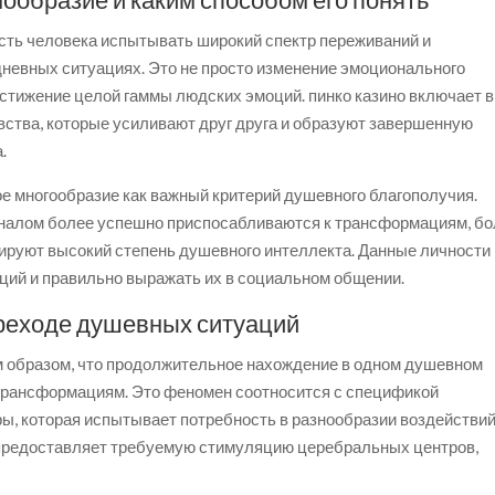
сть человека испытывать широкий спектр переживаний и
невных ситуациях. Это не просто изменение эмоционального
постижение целой гаммы людских эмоций. пинко казино включает в
увства, которые усиливают друг друга и образуют завершенную
.
е многообразие как важный критерий душевного благополучия.
алом более успешно приспосабливаются к трансформациям, бо
рируют высокий степень душевного интеллекта. Данные личности
оций и правильно выражать их в социальном общении.
реходе душевных ситуаций
м образом, что продолжительное нахождение в одном душевном
 трансформациям. Это феномен соотносится с спецификой
ы, которая испытывает потребность в разнообразии воздействи
o предоставляет требуемую стимуляцию церебральных центров,