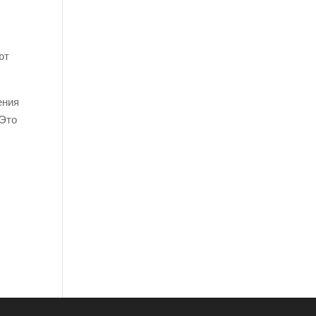
ют
ения
 Это
х