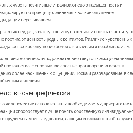
тивных чувств позитивные утрачивают свою насыщенность и
ункционирует по принципу сравнения – всякое ощущение
редыдущим переживанием.
рьезных неудач, зачастую не могут в целиком понять счастье усп
, не постигают ценность родных контактов. Различие чувственных
 создавая всякое ощущение более отчетливым и незабываемым.
 большинство личности подсознательно тянутся к эмоциональны
й постоянства. Непрерывное счастье противоречиво ведет к
ению более насыщенных ощущений. Тоска и разочарование, в с
 обычным явлениям.
редство саморефлексии
 о человеческих основательных необходимостях, приоритетах и
реакций способствует лучше понять собственную индивидуальн
ся в орудием самоисследования, дающим возможность обнаружит