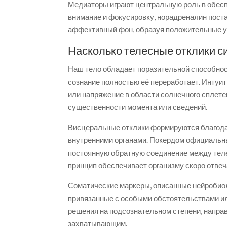
Медиаторы играют центральную роль в обес
внимание и фокусировку, норадреналин поста
аффективный фон, образуя положительные у
Насколько телесные отклики с
Наш тело обладает поразительной способнос
сознание полностью её переработает. Интуит
или напряжение в области солнечного сплет
существенности момента или сведений.
Висцеральные отклики формируются благодар
внутренними органами. Покердом официальны
постоянную обратную соединение между тел
принцип обеспечивает организму скоро отве
Соматические маркеры, описанные нейробиол
привязанные с особыми обстоятельствами и
решения на подсознательном степени, направ
захватывающим.