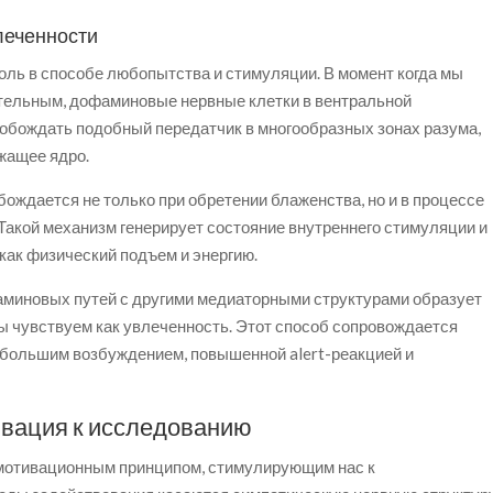
леченности
ль в способе любопытства и стимуляции. В момент когда мы
тельным, дофаминовые нервные клетки в вентральной
вобождать подобный передатчик в многообразных зонах разума,
жащее ядро.
ождается не только при обретении блаженства, но и в процессе
Такой механизм генерирует состояние внутреннего стимуляции и
 как физический подъем и энергию.
миновых путей с другими медиаторными структурами образует
ы чувствуем как увлеченность. Этот способ сопровождается
большим возбуждением, повышенной alert-реакцией и
ивация к исследованию
мотивационным принципом, стимулирующим нас к