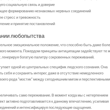
его социальную связь и доверие
ующее формированию незнакомых нервных соединений
е стресс и тревожность
вление и принятие постановлений
ании любопытства
ельное эмоциональное положение, что способно быть даже бол
ого момента. Покердом принципы антиципации задействуют те 
, генерируя богатую палитру сокровенных переживаний.
упает одной из центральных специфик людского сознания. Она
ь себя и сохранять интерес даже в отсутствие немедленного
оего рода “мостик” между сегодняшним мигом и перспективным
еличивать само переживание. В момент когда мы с нетерпением
ект активно подготавливается к данному впечатлению, усиливая
оединений и интенсифицируя последующие ощущения.