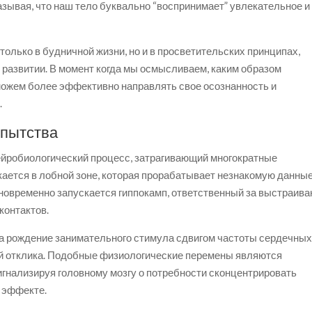
зывая, что наш тело буквально “воспринимает” увлекательное и
только в будничной жизни, но и в просветительских принципах,
 развитии. В момент когда мы осмысливаем, каким образом
ожем более эффективно направлять свое осознанность и
.
опытства
йробиологический процесс, затрагивающий многократные
кается в лобной зоне, которая прорабатывает незнакомую данные
новременно запускается гиппокамп, ответственный за выстраива
контактов.
на рождение занимательного стимула сдвигом частоты сердечны
ой отклика. Подобные физиологические перемены являются
гнализируя головному мозгу о потребности сконцентрировать
 эффекте.