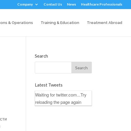
Company
Contact Us
News
Healthcare Professionals
ions & Operations
Training & Education
Treatment Abroad
Search
Latest Tweets
Waiting for twitter.com...Try
reloading the page again
ости
и