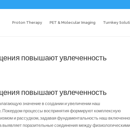
Proton Therapy
PET & Molecular Imaging
Turnkey Solut
щения повышают увлеченность
щения повышают увлеченность
олагающую значение в создании и увеличении наш
е. Покердом процессы воспринятия формируют комплексную
низмом и рассудком, задавая фундаментальность наш включенн
а выявляет поразительные соединения между физиологическим