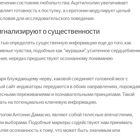
печении состояния любопытства. Ацетилхолин увеличивает
вляет готовность к поступку, а серотонин модулирует целый
словия для исследовательского поведения.
игнализируют о существенности
тью определять существенную информацию еще до того, как
ивные чувства, подобные как “мурашки”, усиленное сердцебиени
ения, нередко предшествуют осознанному пониманию
я блуждающему нерву, каковой соединяет головной мозг с
й сайт индикаторы передаются в обоих направлениях, порожда
есными переживаниями и познавательными принципами. Такой
чать на потенциально ключевую информацию.
огом Антонио Дамасио, являют собой телесные впечатления,
ли выборами. Подобные маркеры содействуют нам принимать
ляя осознанность к тому, что может быть значимым или