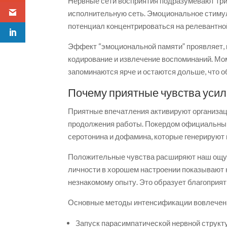
Нервные сети восприятия подразумевают три
исполнительную сеть. Эмоциональное стимул
потенциал концентрироваться на релевантно
Эффект “эмоциональной памяти” проявляет,
кодирование и извлечение воспоминаний. М
запоминаются ярче и остаются дольше, что 
Почему приятные чувства уси
Приятные впечатления активируют организац
продолжения работы. Покердом официальный
серотонина и дофамина, которые генерируют 
Положительные чувства расширяют наш ощущ
личности в хорошем настроении показывают 
незнакомому опыту. Это образует благоприя
Основные методы интенсификации вовлеченн
Запуск парасимпатической нервной струк