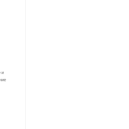
 и
ние
х