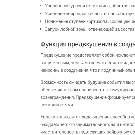
Увеличение уровня окситоцина, обостряющ
Усиление нейропластичности, способств
Понижение ступени кортизола, сокращающе
Запуск лобной зоны, отвечающей за соста
Функция предвкушения в созд
Предвкушение представляет собой исключит
напряженным, чем само впечатление ожидаем
нейронные соединения, что и подлинный опыт
Возможность ожидать будущие события выст
обеспечивает нам планировать, стимулироват
вознаграждения. Предвкушение формирует св
возможностями.
Увлекательно, что предвкушение способно ув
ожидаем чего-то занимательного, наш интелл
чувствительность надлежащих нейронных с