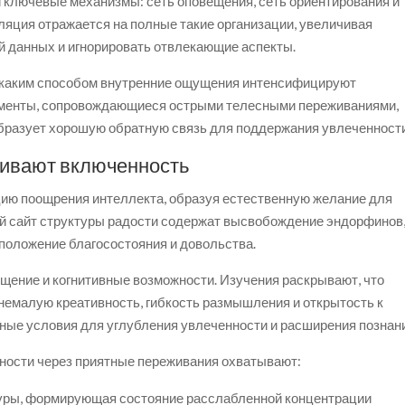
 ключевые механизмы: сеть оповещения, сеть ориентирования и
яция отражается на полные такие организации, увеличивая
й данных и игнорировать отвлекающие аспекты.
 каким способом внутренние ощущения интенсифицируют
оменты, сопровождающиеся острыми телесными переживаниями,
образует хорошую обратную связь для поддержания увлеченности
ливают включенность
ию поощрения интеллекта, образуя естественную желание для
 сайт структуры радости содержат высвобождение эндорфинов
положение благосостояния и довольства.
ение и когнитивные возможности. Изучения раскрывают, что
немалую креативность, гибкость размышления и открытость к
тные условия для углубления увлеченности и расширения познан
ости через приятные переживания охватывают:
туры, формирующая состояние расслабленной концентрации