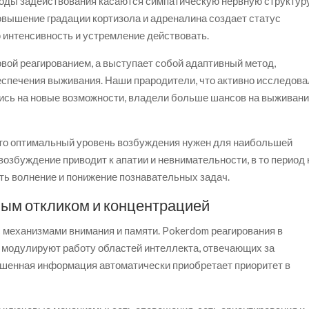
оды задействования касаются симпатическую нервную структуру
Повышение градации кортизола и адреналина создает статус
 интенсивность и устремление действовать.
вой реагированием, а выступает собой адаптивный метод,
спечения выживания. Наши прародители, что активно исследов
ись на новые возможности, владели больше шансов на выживани
то оптимальный уровень возбуждения нужен для наибольшей
возбуждение приводит к апатии и невнимательности, в то период 
ь волнение и понижение познавательных задач.
ым откликом и концентрацией
 механизмами внимания и памяти. Pokerdom реагирования в
, модулируют работу областей интеллекта, отвечающих за
ашенная информация автоматически приобретает приоритет в