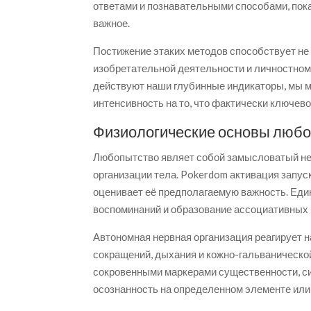
ответами и познавательными способами, пока
важное.
Постижение этаких методов способствует не 
изобретательной деятельности и личностном
действуют наши глубинные индикаторы, мы м
интенсивность на то, что фактически ключево
Физиологические основы люб
Любопытство являет собой замысловатый не
организации тела. Pokerdom активация запус
оценивает её предполагаемую важность. Еди
воспоминаний и образование ассоциативных 
Автономная нервная организация реагирует 
сокращений, дыхания и кожно-гальваническ
сокровенными маркерами существенности, си
осознанность на определенном элементе или