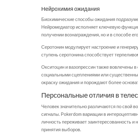
Нейрохимия ожидания
Биохимические способы ожидания подразуме
Нейромедиатор исполняет ключевую функцию
получении вознаграждения, но и в способе ег
Серотонин модулирует настроение и генери
ступень серотонина способствует терпеливом
Окситоцин и вазопрессин также вовлечены в
социальными сцеплениями или существенны
окраску ожидания и порождают более основ
Персональные отличия в телес
Человек значительно различаются по свой в
сигналы. Pokerdom вариации в интероцептивн
личность переживает заинтересованность и 
принятия выборов.