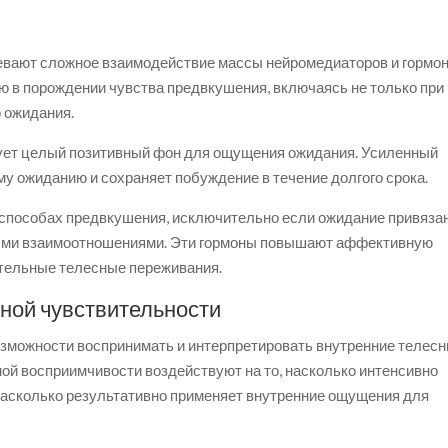
вают сложное взаимодействие массы нейромедиаторов и гормон
 в порождении чувства предвкушения, включаясь не только при
о ожидания.
рует целый позитивный фон для ощущения ожидания. Усиленный
у ожиданию и сохраняет побуждение в течение долгого срока.
 способах предвкушения, исключительно если ожидание привязан
ми взаимоотношениями. Эти гормоны повышают аффективную
ательные телесные переживания.
ной чувствительности
озможности воспринимать и интерпретировать внутренние телес
ой восприимчивости воздействуют на то, насколько интенсивно
насколько результативно применяет внутренние ощущения для