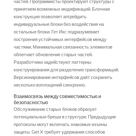
частей. Программисты проектируют структуры с
принятием возможных модификаций. Блочная
конструкция позволяет апгрейдить
индивидуальные блоки без воздействия на
остальные блоки. Гет Икс подразумевает
построения устойчивых интерфейсов между
частями. Минимальная связанность элементов
облегчает обновление старых частей.
Разработчики задействуют паттерны
конструирования для разделения трансформаций.
Версионирование интерфейсов даёт сохранять
несколько воплощений синхронно.
Взаимосвязь между совместимостью и
безопасностью
Обслуживание старых блоков образует
потенциальные бреши в структуре. Предыдущие
протоколы могут включать знакомые изъяны
защиты. Get X требует удержания способов