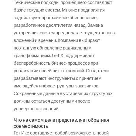
Технические подходы прошедшего составляют
базис текущих систем. Многие предприятия
задействуют программное обеспечение,
разработанное десятилетия назад. Замена
устаревших систем предполагает существенных
вложений и времени. Компании выбирают
поэтапную обновление радикальным
трансформациям. Get X поддерживает
бесперебойность бизнес-процессов при
реализации новейших технологий. Создатели
разрабатывают инструменты с принятием
имеющейся инфраструктуры заказчиков.
Сохранённые данные в устаревших структурах
должны остаться доступными после
усовершенствований.
Что на самом деле представляет обратная
совместимость
Гет Икс составляет собой возможность новой