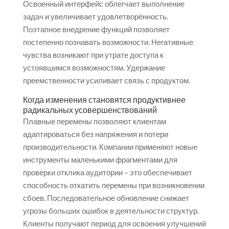
Освоенный интерфейс облегчает выполнение
задач и увеличивает удовлетворённость.
Поэтапное внедрение функций позволяет
постепенно познавать возможности. Негативные
чувства возникают при утрате доступа к
устоявшимся возможностям. Удержание
преемственности усиливает связь с продуктом.
Когда изменения становятся продуктивнее
радикальных усовершенствований
Плавные перемены позволяют клиентам
адаптироваться без напряжения и потери
производительности. Компании применяют новые
инструменты маленькими фрагментами для
проверки отклика аудитории – это обеспечивает
способность откатить перемены при возникновении
сбоев. Последовательное обновление снижает
угрозы больших ошибок в деятельности структур.
Клиенты получают период для освоения улучшений