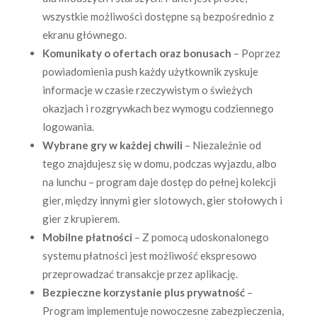
wszystkie możliwości dostępne są bezpośrednio z
ekranu głównego.
Komunikaty o ofertach oraz bonusach
– Poprzez
powiadomienia push każdy użytkownik zyskuje
informacje w czasie rzeczywistym o świeżych
okazjach i rozgrywkach bez wymogu codziennego
logowania.
Wybrane gry w każdej chwili
– Niezależnie od
tego znajdujesz się w domu, podczas wyjazdu, albo
na lunchu – program daje dostęp do pełnej kolekcji
gier, między innymi gier slotowych, gier stołowych i
gier z krupierem.
Mobilne płatności
– Z pomocą udoskonalonego
systemu płatności jest możliwość ekspresowo
przeprowadzać transakcje przez aplikację.
Bezpieczne korzystanie plus prywatność
–
Program implementuje nowoczesne zabezpieczenia,