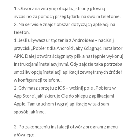
Otwórz na witrynę oficjalną stronę główną
nvcasino za pomocą przeglądarki na swoim telefonie.
Na serwisie znajdź obszar dotyczącą aplikacji na
telefon.
Jeśli używasz urządzenia z Androidem – naciśnij
przycisk „Pobierz dla Android”, aby ściągnąć instalator
APK. Dalej otwórz ściągnięty plik a następnie wykonuj
instrukcjami instalacyjnymi. Gdy zajdzie taka potrzeba
umożliw opcję instalacji aplikacji zewnętrznych źródeł
w konfiguracji telefonu.
Gdy masz sprzętu z iOS – wciśnij pole „Pobierz w
App Store”, jaki skieruje Cię do sklepu z aplikacjami
Apple. Tam uruchom i wgraj aplikację w taki sam
sposób jak inne.
Po zakończeniu instalacji otwórz program z menu
głównego.