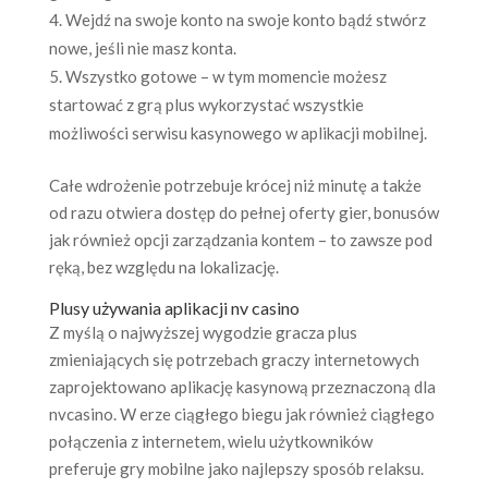
Wejdź na swoje konto na swoje konto bądź stwórz
nowe, jeśli nie masz konta.
Wszystko gotowe – w tym momencie możesz
startować z grą plus wykorzystać wszystkie
możliwości serwisu kasynowego w aplikacji mobilnej.
Całe wdrożenie potrzebuje krócej niż minutę a także
od razu otwiera dostęp do pełnej oferty gier, bonusów
jak również opcji zarządzania kontem – to zawsze pod
ręką, bez względu na lokalizację.
Plusy używania aplikacji nv casino
Z myślą o najwyższej wygodzie gracza plus
zmieniających się potrzebach graczy internetowych
zaprojektowano aplikację kasynową przeznaczoną dla
nvcasino. W erze ciągłego biegu jak również ciągłego
połączenia z internetem, wielu użytkowników
preferuje gry mobilne jako najlepszy sposób relaksu.