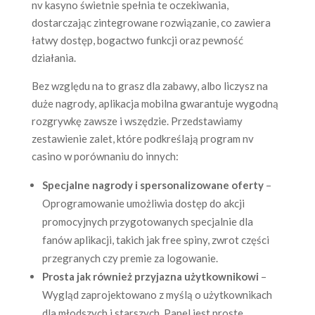
nv kasyno świetnie spełnia te oczekiwania,
dostarczając zintegrowane rozwiązanie, co zawiera
łatwy dostęp, bogactwo funkcji oraz pewność
działania.
Bez względu na to grasz dla zabawy, albo liczysz na
duże nagrody, aplikacja mobilna gwarantuje wygodną
rozgrywkę zawsze i wszędzie. Przedstawiamy
zestawienie zalet, które podkreślają program nv
casino w porównaniu do innych:
Specjalne nagrody i spersonalizowane oferty
–
Oprogramowanie umożliwia dostęp do akcji
promocyjnych przygotowanych specjalnie dla
fanów aplikacji, takich jak free spiny, zwrot części
przegranych czy premie za logowanie.
Prosta jak również przyjazna użytkownikowi
–
Wygląd zaprojektowano z myślą o użytkownikach
dla młodszych i starszych. Panel jest proste,