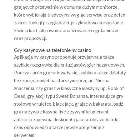
grających przeważnie w domu na dużym monitorze,
które wybierają tradycyjny wygląd serwisu oraz pełen
zakres funkcji przeglądarki, przykładowo korzystanie
z wielu kart jak również analizowanie regulaminów
oraz propozycji.
Gry kasynowe na telefonie nv casino
Aplikacja nv kasyno proponuje przyjemne a także
szybkie rozgrywkę dla entuzjastów gier hazardowych.
Podczas prób gry ładowały się szybko a także działały
bez zacięć, nawet na starszym sprzęcie. Nie ma
znaczenia, czy grasz w klasyczne maszyny np. Book of
Dead, gry akcji typu Sweet Bonanza, interesujące gry
stołowe w ruletce, black jack, grając w bakarata, bądź
gry na żywo z kasyna live z żywymi krupierami,
aplikacja zapewnia doskonałą jakość obrazu, krótki
czas odpowiedzi a także pewne połączenie z
serwerem.