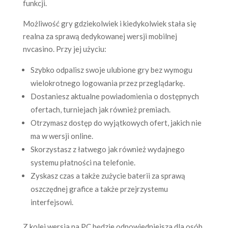
funkcji.
Możliwość gry gdziekolwiek i kiedykolwiek stała się
realna za sprawą dedykowanej wersji mobilnej
nvcasino. Przy jej użyciu:
Szybko odpalisz swoje ulubione gry bez wymogu
wielokrotnego logowania przez przeglądarkę.
Dostaniesz aktualne powiadomienia o dostępnych
ofertach, turniejach jak również premiach.
Otrzymasz dostęp do wyjątkowych ofert, jakich nie
ma w wersji online.
Skorzystasz z łatwego jak również wydajnego
systemu płatności na telefonie.
Zyskasz czas a także zużycie baterii za sprawą
oszczędnej grafice a także przejrzystemu
interfejsowi.
Z kolei wersja na PC będzie odpowiedniejsza dla osób