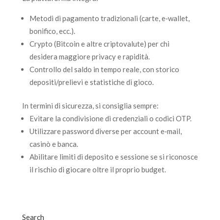
Metodi di pagamento tradizionali (carte, e‑wallet,
bonifico, ecc.).
Crypto (Bitcoin e altre criptovalute) per chi
desidera maggiore privacy e rapidità.
Controllo del saldo in tempo reale, con storico
depositi/prelievi e statistiche di gioco.
In termini di sicurezza, si consiglia sempre:
Evitare la condivisione di credenziali o codici OTP.
Utilizzare password diverse per account e‑mail,
casinò e banca.
Abilitare limiti di deposito e sessione se si riconosce
il rischio di giocare oltre il proprio budget.
Search