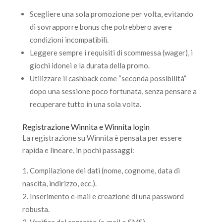
Scegliere una sola promozione per volta, evitando
di sovrapporre bonus che potrebbero avere
condizioni incompatibili.
Leggere sempre i requisiti di scommessa (wager), i
giochi idonei e la durata della promo.
Utilizzare il cashback come “seconda possibilità”
dopo una sessione poco fortunata, senza pensare a
recuperare tutto in una sola volta.
Registrazione Winnita e Winnita login
La registrazione su Winnita è pensata per essere
rapida e lineare, in pochi passaggi:
Compilazione dei dati (nome, cognome, data di
nascita, indirizzo, ecc.).
Inserimento e‑mail e creazione di una password
robusta.