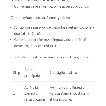
Verifica del contatto (e‑mail o SMS).
Conferma delle informazioni e accesso al conto.
Dopo il primo accesso, è consigliabile:
Aggiornare password e impostare autenticazione a
due fattori (se disponibile).
Controllare preferenze (lingua, valuta, limiti di
deposito, auto‑esclusione).
La tabella qui sotto riassume la procedura guidata:
Azione
Step
Consiglio pratico
principale
Aprire la
Verificare che lingua e
1
pagina di
valuta siano impostate in
registrazione
italiano con €.