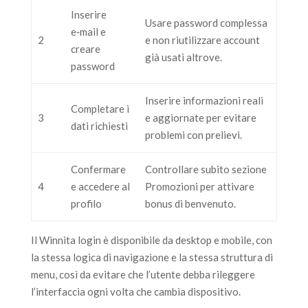
Inserire
Usare password complessa
e‑mail e
2
e non riutilizzare account
creare
già usati altrove.
password
Inserire informazioni reali
Completare i
3
e aggiornate per evitare
dati richiesti
problemi con prelievi.
Confermare
Controllare subito sezione
4
e accedere al
Promozioni per attivare
profilo
bonus di benvenuto.
Il Winnita login è disponibile da desktop e mobile, con
la stessa logica di navigazione e la stessa struttura di
menu, così da evitare che l’utente debba rileggere
l’interfaccia ogni volta che cambia dispositivo.