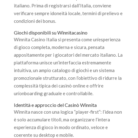
italiano. Prima di registrarsi dall’Italia, conviene
verificare sempre idoneità locale, termini di prelievo e
condizioni dei bonus.
Giochi disponibili su Winnitacasino
Winnita Casino Italia si presenta come un’esperienza
di gioco completa, moderna e sicura, pensata
appositamente per i giocatori del mercato italiano. La
piattaforma unisce un’interfaccia estremamente
intuitiva, un ampio catalogo di giochi e un sistema
promozionale strutturato, con l’obiettivo di ridurre la
complessità tipica dei casinò online e offrire
un’onboarding graduale e controllabile.
Identità e approccio del Casinò Winnita
Winnita nasce con una logica “player‑first”: l’idea non
è solo accumulare titoli, ma organizzare l’intera
esperienza di gioco in modo ordinato, veloce e
coerente su desktop e mobile.