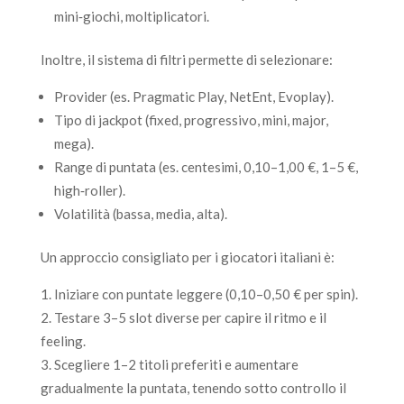
mini‑giochi, moltiplicatori.
Inoltre, il sistema di filtri permette di selezionare:
Provider (es. Pragmatic Play, NetEnt, Evoplay).
Tipo di jackpot (fixed, progressivo, mini, major,
mega).
Range di puntata (es. centesimi, 0,10–1,00 €, 1–5 €,
high‑roller).
Volatilità (bassa, media, alta).
Un approccio consigliato per i giocatori italiani è:
Iniziare con puntate leggere (0,10–0,50 € per spin).
Testare 3–5 slot diverse per capire il ritmo e il
feeling.
Scegliere 1–2 titoli preferiti e aumentare
gradualmente la puntata, tenendo sotto controllo il