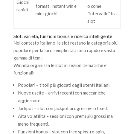
Giochi
formati instant win e
o come
rapidi
mini‑giochi
“intervallo” tra
slot
Slot: varietà, funzioni bonus e ricerca intelligente
Nel contesto italiano, le slot restano la categoria più
popolare per la loro semplicità, ritmo rapido e vasta
gamma di temi.
Winnita organizza le slot in sezioni tematiche e
funzionali:
Popolari – titoli più giocati dagli utenti italiani.
Nuove uscite – arrivi recenti con meccaniche
aggiornate.
Jackpot – slot con jackpot progressivi o fixed.
Alta volatilità – sessioni con premi più grossi ma
meno frequenti.
Funzioni bonus – slot con free spins, re‑spin,