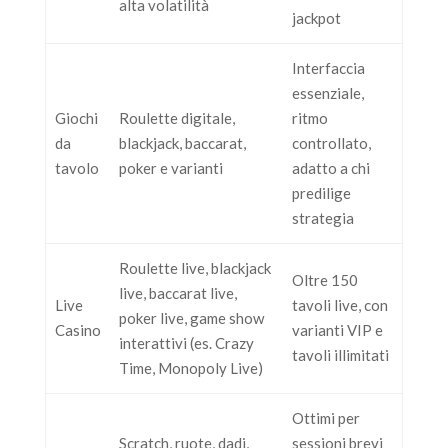
alta volatilità
jackpot
Interfaccia
essenziale,
Giochi
Roulette digitale,
ritmo
da
blackjack, baccarat,
controllato,
tavolo
poker e varianti
adatto a chi
predilige
strategia
Roulette live, blackjack
Oltre 150
live, baccarat live,
Live
tavoli live, con
poker live, game show
Casino
varianti VIP e
interattivi (es. Crazy
tavoli illimitati
Time, Monopoly Live)
Ottimi per
Scratch, ruote, dadi,
sessioni brevi